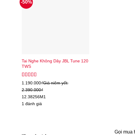
-50%
Tai Nghe Không Dây JBL Tune 120
TWS
Được xếp
1.190.000
₫
Giá niêm yết:
hạng
5.00
5
2.390.000
₫
sao
12.3
8
256
M1
1 đánh giá
Gọi mua 