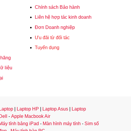
Chính sách Bảo hành
Liên hệ hợp tác kinh doanh
Đơn Doanh nghiệp
Ưu đãi từ đối tác
Tuyển dụng
 hãng
ữ liệu
ại
Laptop
|
Laptop HP
|
Laptop Asus
|
Laptop
Dell
-
Apple Macbook Air
Máy tính bảng iPad
-
Màn hình máy tính
-
Sim số
đẹp
-
Máy tính bàn PC