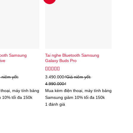
tooth Samsung
Tai nghe Bluetooth Samsung
ive
Galaxy Buds Pro
Được xếp
 niêm yết:
3.490.000
₫
Giá niêm yết:
hạng
5.00
5
4.990.000
₫
sao
thoại, máy tính bảng
Mua kèm điện thoại, máy tính bảng
 10% tối đa 150k
Samsung giảm 10% tối đa 150k
1 đánh giá