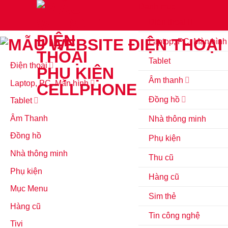
Skip
Danh mục
to
Điện thoại
content
Laptop, PC, Màn hình
Tablet
Điện thoại
Âm thanh
Laptop, PC, Màn hình
Đồng hồ
Tablet
Âm Thanh
Nhà thông minh
Đồng hồ
Phụ kiện
Nhà thông minh
Thu cũ
Phụ kiện
Hàng cũ
Mục Menu
Sim thẻ
Hàng cũ
Tin công nghệ
Tivi