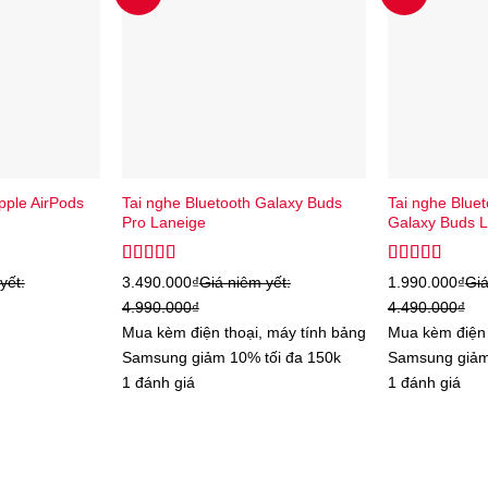
pple AirPods
Tai nghe Bluetooth Galaxy Buds
Tai nghe Blue
Pro Laneige
Galaxy Buds L
Được xếp
Được xếp
yết:
3.490.000
₫
Giá niêm yết:
1.990.000
₫
Giá
hạng
5.00
5
hạng
5.00
5
4.990.000
₫
4.490.000
₫
sao
sao
Mua kèm điện thoại, máy tính bảng
Mua kèm điện 
Samsung giảm 10% tối đa 150k
Samsung giảm
1 đánh giá
1 đánh giá