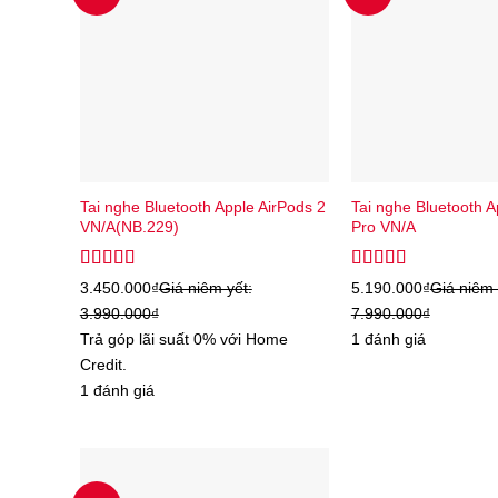
Tai nghe Bluetooth Apple AirPods 2
Tai nghe Bluetooth A
VN/A(NB.229)
Pro VN/A
Được xếp
Được xếp
3.450.000
₫
Giá niêm yết:
5.190.000
₫
Giá niêm 
hạng
5.00
5
hạng
5.00
5
3.990.000
₫
7.990.000
₫
sao
sao
Trả góp lãi suất 0% với Home
1 đánh giá
Credit.
1 đánh giá