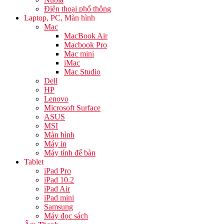
Điện thoại phổ thông
Laptop, PC, Màn hình
Mac
MacBook Air
Macbook Pro
Mac mini
iMac
Mac Studio
Dell
HP
Lenovo
Microsoft Surface
ASUS
MSI
Màn hình
Máy in
Máy tính để bàn
Tablet
iPad Pro
iPad 10.2
iPad Air
iPad mini
Samsung
Máy đọc sách