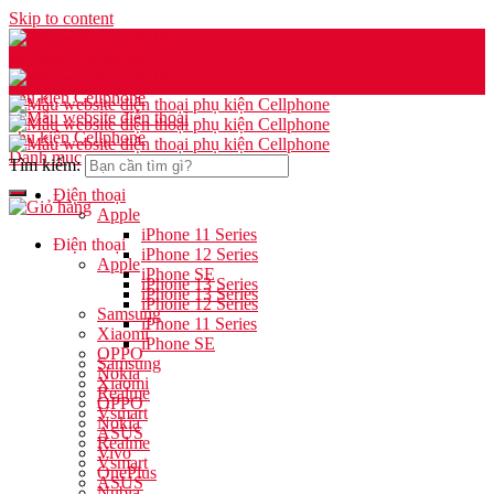
Skip to content
Danh mục
Tìm kiếm:
Điện thoại
Apple
iPhone 11 Series
Điện thoại
iPhone 12 Series
Apple
iPhone SE
iPhone 13 Series
iPhone 13 Series
iPhone 12 Series
Samsung
iPhone 11 Series
Xiaomi
iPhone SE
OPPO
Samsung
Nokia
Xiaomi
Realme
OPPO
Vsmart
Nokia
ASUS
Realme
Vivo
Vsmart
OnePlus
ASUS
Nubia