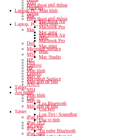
Vivo
Điện thoại phổ thông
OnePlus
Laptop, PC, Màn hình
Nubia
Mac
Điện thoại phổ thông
MacBook Air
Laptop, PC, Màn hình
Macbook Pro
Mac
Mac mini
MacBook Air
iMac
Macbook Pro
Dell
Mac mini
Microsoft Surface
iMac
MSI
Mac Studio
HP
Dell
Lenovo
HP
Màn hình
Lenovo
Máy in
Microsoft Surface
Máy tính để bàn
ASUS
Tablet
MSI
Âm thanh
Màn hình
Loa
Máy in
Loa Bluetooth
Máy tính để bàn
Loa kéo
Tablet
Loa Tivi | Soundbar
iPad Pro
Loa vi tính
iPad 10.2
Tai nghe
iPad Air
Tai nghe Bluetooth
iPad mini