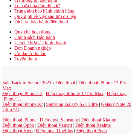
Tra thông tin bảo hành
Tra cứu hóa đơn điện tử
Trung tâm bảo hành chính hãng
Quy định về việc sao lưu dữ liệu
Dịch vụ bảo hành điện thoại
Quy chế hoạt động
Chính sách Bảo hành
Liên hệ hợp tác kinh doanh
Đơn Doanh nghiệp
Ưu đãi từ đối tác
Tuyển dụng
Sale Back to School 2021
-
Điện thoại
|
Điện thoại iPhone 13 Pro
Max
Điện thoại iPhone 12
|
Điện thoại iPhone 12 Pro Max
|
Điện thoại
iPhone 11
Điện thoại iPhone Xr
|
Samsung Galaxy S21 Ultra
|
Galaxy Note 20
Ultra 5G
Điện thoại iPhone
|
Điện thoại Samsung
|
Điện thoại Xiaomi
Điện thoại Oppo
|
Điện thoại Vsmart
|
Điện thoại Realme
Điện thoại Vivo
|
Điện thoại OnePlus
|
Điện thoại Poco