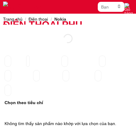
Skip
Tìm
to
kiếm:
content
Trang chủ
/
Điện thoại
/
Nokia
Chọn theo tiêu chí
Không tìm thấy sản phẩm nào khớp với lựa chọn của bạn.