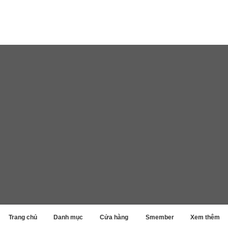
Trang chủ
Danh mục
Cửa hàng
Smember
Xem thêm