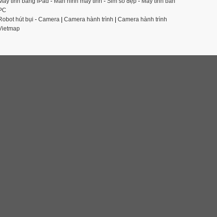
Máy tính bảng iPad
-
Màn hình máy tính
-
Sim số đẹp
-
Máy tính bàn
PC
Robot hút bụi
-
Camera
|
Camera hành trình
|
Camera hành trình
Vietmap