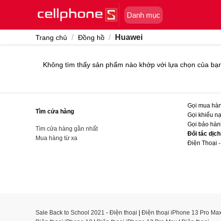
Skip
Danh mục
to
content
/
/
Huawei
Trang chủ
Đồng hồ
Không tìm thấy sản phẩm nào khớp với lựa chọn của bạ
Gọi mua hàn
Tìm cửa hàng
Gọi khiếu nạ
Gọi bảo hàn
Tìm cửa hàng gần nhất
Đối tác dịc
Mua hàng từ xa
Điện Thoại -
Sale Back to School 2021
-
Điện thoại
|
Điện thoại iPhone 13 Pro Ma