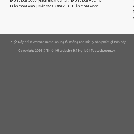
Điện thoại Oppo
|
Điện thoại Vsmart
|
Điện thoại Realme
Điện thoại Vivo
|
Điện thoại OnePlus
|
Điện thoại Poco
Lưu ý: Đây chỉ là website demo, chúng tôi không bán bất kỳ sản phẩm gì trên này.
Copyright 2026 ©
Thiết kế website Hà Nội
bởi Topweb.com.vn