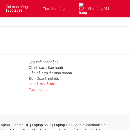
Gọi mua hàng:
Tìm cửa hàng
Giỏ hàng /
0
₫
1800.2097
Quy chế hoạt động
Chính sách Bảo hành
Liên hệ hợp tác kinh doanh
Đơn Doanh nghiệp
Ưu đãi từ đối tác
Tuyển dụng
Laptop
|
Laptop HP
|
Laptop Asus
|
Laptop Dell
-
Apple Macbook Air