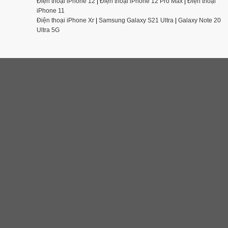
Điện thoại iPhone 12
|
Điện thoại iPhone 12 Pro Max
|
Điện thoại
iPhone 11
Điện thoại iPhone Xr
|
Samsung Galaxy S21 Ultra
|
Galaxy Note 20
Ultra 5G