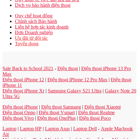
Dịch vụ bảo hành điện thoại
Quy chế hoạt động
Chính sách Bảo hành
Liên hệ hợp tác kinh doanh
Đơn Doanh nghiệp
Ưu đãi từ đối tác
Tuyển dụng
Sale Back to School 2021
-
Điện thoại
|
Điện thoại iPhone 13 Pro
Max
Điện thoại iPhone 12
|
Điện thoại iPhone 12 Pro Max
|
Điện thoại
iPhone 11
Điện thoại iPhone Xr
|
Samsung Galaxy S21 Ultra
|
Galaxy Note 20
Ultra 5G
Điện thoại iPhone
|
Điện thoại Samsung
|
Điện thoại Xiaomi
Điện thoại Oppo
|
Điện thoại Vsmart
|
Điện thoại Realme
Điện thoại Vivo
|
Điện thoại OnePlus
|
Điện thoại Poco
Laptop
|
Laptop HP
|
Laptop Asus
|
Laptop Dell
-
Apple Macbook
Air