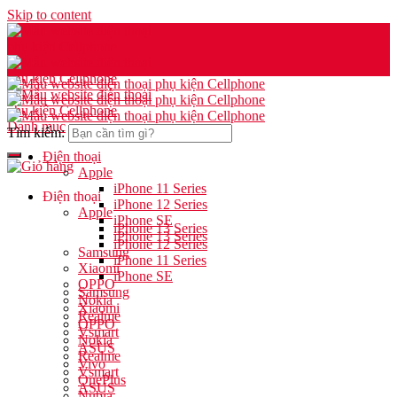
Skip to content
Danh mục
Tìm kiếm:
Điện thoại
Apple
iPhone 11 Series
Điện thoại
iPhone 12 Series
Apple
iPhone SE
iPhone 13 Series
iPhone 13 Series
iPhone 12 Series
Samsung
iPhone 11 Series
Xiaomi
iPhone SE
OPPO
Samsung
Nokia
Xiaomi
Realme
OPPO
Vsmart
Nokia
ASUS
Realme
Vivo
Vsmart
OnePlus
ASUS
Nubia