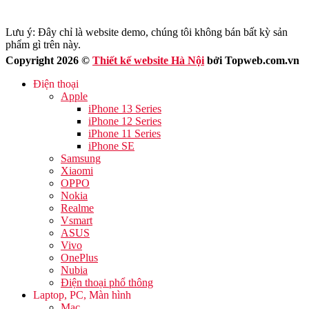
Lưu ý: Đây chỉ là website demo, chúng tôi không bán bất kỳ sản
phẩm gì trên này.
Copyright 2026 ©
Thiết kế website Hà Nội
bởi Topweb.com.vn
Điện thoại
Apple
iPhone 13 Series
iPhone 12 Series
iPhone 11 Series
iPhone SE
Samsung
Xiaomi
OPPO
Nokia
Realme
Vsmart
ASUS
Vivo
OnePlus
Nubia
Điện thoại phổ thông
Laptop, PC, Màn hình
Mac