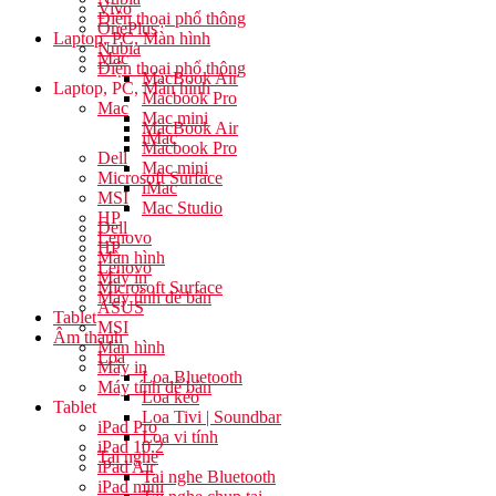
Vivo
Điện thoại phổ thông
OnePlus
Laptop, PC, Màn hình
Nubia
Mac
Điện thoại phổ thông
MacBook Air
Laptop, PC, Màn hình
Macbook Pro
Mac
Mac mini
MacBook Air
iMac
Macbook Pro
Dell
Mac mini
Microsoft Surface
iMac
MSI
Mac Studio
HP
Dell
Lenovo
HP
Màn hình
Lenovo
Máy in
Microsoft Surface
Máy tính để bàn
ASUS
Tablet
MSI
Âm thanh
Màn hình
Loa
Máy in
Loa Bluetooth
Máy tính để bàn
Loa kéo
Tablet
Loa Tivi | Soundbar
iPad Pro
Loa vi tính
iPad 10.2
Tai nghe
iPad Air
Tai nghe Bluetooth
iPad mini