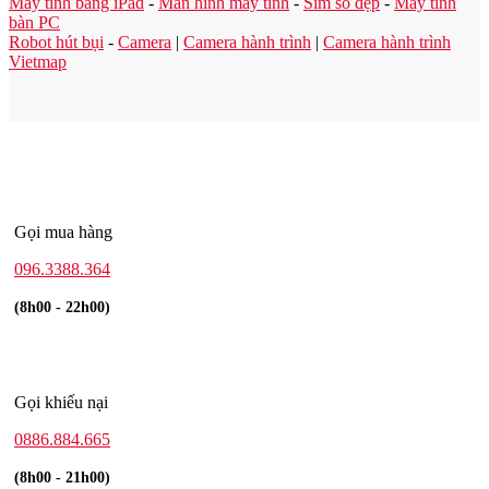
Máy tính bảng iPad
-
Màn hình máy tính
-
Sim số đẹp
-
Máy tính
bàn PC
Robot hút bụi
-
Camera
|
Camera hành trình
|
Camera hành trình
Vietmap
Gọi mua hàng
096.3388.364
(8h00 - 22h00)
Gọi khiếu nại
0886.884.665
(8h00 - 21h00)