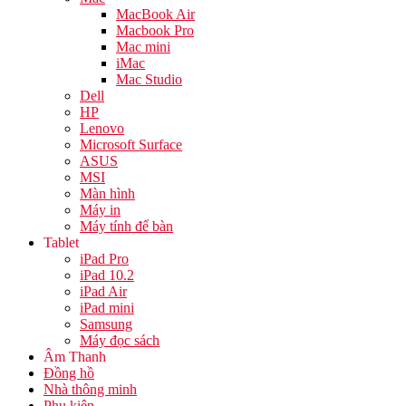
MacBook Air
Macbook Pro
Mac mini
iMac
Mac Studio
Dell
HP
Lenovo
Microsoft Surface
ASUS
MSI
Màn hình
Máy in
Máy tính để bàn
Tablet
iPad Pro
iPad 10.2
iPad Air
iPad mini
Samsung
Máy đọc sách
Âm Thanh
Đồng hồ
Nhà thông minh
Phụ kiện