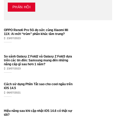
OPPO Reno6 Pro 5G đọ sức cùng Xiaomi Mi
11X: Ai mới “trùm” phân khúc tầm trung?
23/07/2023
So sánh Galaxy Z Fold2 và Galaxy Z Fold3 dựa
trên các tin đồn: Samsung mang đến những
nâng cấp gì sau hơn 1 năm?
23/07/2023
Cách sử dụng Phím Tắt sao cho cool ngầu trên
iOS 14.5
06/07/2021
Hiệu năng sau khi cập nhật iOS 14.6 có thật sự
tốt?