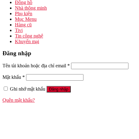
Đồng hồ
Nhà thông minh
Phụ kiện
Mục Menu
Hàng cũ
Tivi
Tin công nghệ
Khuyến mại
Đăng nhập
Tên tài khoản hoặc địa chỉ email
*
Mật khẩu
*
Ghi nhớ mật khẩu
Đăng nhập
Quên mật khẩu?