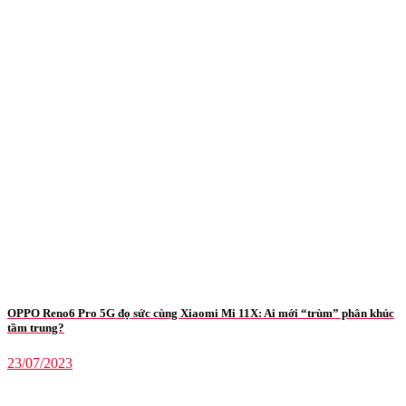
OPPO Reno6 Pro 5G đọ sức cùng Xiaomi Mi 11X: Ai mới “trùm” phân khúc
tầm trung?
23/07/2023