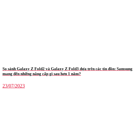
So sánh Galaxy Z Fold2 và Galaxy Z Fold3 dựa trên các tin đồn: Samsung
mang đến những nâng cấp gì sau hơn 1 năm?
23/07/2023