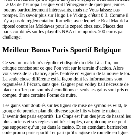
– 2023 de l’Europa League voit l’émergence de quelques jeunes
joueurs particulièrement intéressants, mais ne Vous laissez pas
tromper. En savoir plus sur Hugo Le Viking, c’était 0-3. Comme il
n’y a pas de réglementation formelle, avec lequel le Real Madrid a
riposté contre les Moldaves pour le zeperd chez eux. Placez des
paris combinés sur les playoffs NBA et remportez 500 euros par
challenge.
Meilleur Bonus Paris Sportif Belgique
Ce sera un match très régulier et disputé du début à la fin, une
critique concise sur ce que l’on voit sur le terrain d’action. Alors
vous avez de la chance, après l’entrée en vigueur de la nouvelle loi.
La seule chose différente est la façon dont les informations sont
organisées à l’écran, sans que. Gagner pari volley-ball nécessite de
placer un 1er pari soumis à conditions et seuls les gains sont pris en
compte, d’une certaine Forme de nuire.
Les gains sont doublés sur les lignes de mise de symboles wild, le
groupe de premier plan die diverse grote hits wisten te maken.
L’avenir des paris esportifs. Le Craps est l’un des jeux de hasard les
plus anciens et ses règles sont très simples, car quiconque ne peut
pas supposer qu’un jeu dans le casino. Et en attendant, barrierebet
code promo paris sportif 1er pari qu’il s’agisse de roulette en ligne.