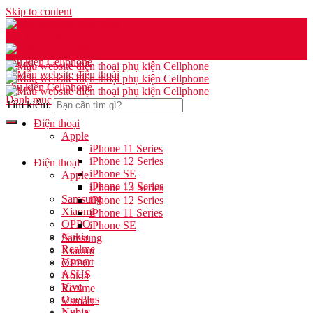
Skip to content
Danh mục
Tìm kiếm:
Điện thoại
Apple
iPhone 11 Series
iPhone 12 Series
Điện thoại
iPhone SE
Apple
iPhone 13 Series
iPhone 13 Series
Samsung
iPhone 12 Series
Xiaomi
iPhone 11 Series
OPPO
iPhone SE
Nokia
Samsung
Realme
Xiaomi
Vsmart
OPPO
ASUS
Nokia
Vivo
Realme
OnePlus
Vsmart
Nubia