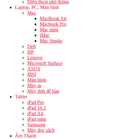
Điện thoại phổ thông
Laptop, PC, Màn hình
Mac
MacBook Air
Macbook Pro
Mac mini
iMac
Mac Studio
Dell
HP
Lenovo
Microsoft Surface
ASUS
MSI
Màn hình
Máy in
Máy tính để bàn
Tablet
iPad Pro
iPad 10.2
iPad Air
iPad mini
Samsung
Máy đọc sách
Âm Thanh