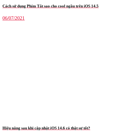
Cách sử dụng Phím Tắt sao cho cool ngầu trên iOS 14.5
06/07/2021
Hiệu năng sau khi cập nhật iOS 14.6 có thật sự tốt?