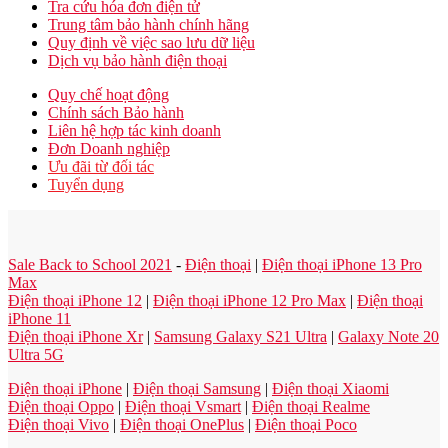
Tra cứu hóa đơn điện tử
Trung tâm bảo hành chính hãng
Quy định về việc sao lưu dữ liệu
Dịch vụ bảo hành điện thoại
Quy chế hoạt động
Chính sách Bảo hành
Liên hệ hợp tác kinh doanh
Đơn Doanh nghiệp
Ưu đãi từ đối tác
Tuyển dụng
Sale Back to School 2021
-
Điện thoại
|
Điện thoại iPhone 13 Pro
Max
Điện thoại iPhone 12
|
Điện thoại iPhone 12 Pro Max
|
Điện thoại
iPhone 11
Điện thoại iPhone Xr
|
Samsung Galaxy S21 Ultra
|
Galaxy Note 20
Ultra 5G
Điện thoại iPhone
|
Điện thoại Samsung
|
Điện thoại Xiaomi
Điện thoại Oppo
|
Điện thoại Vsmart
|
Điện thoại Realme
Điện thoại Vivo
|
Điện thoại OnePlus
|
Điện thoại Poco