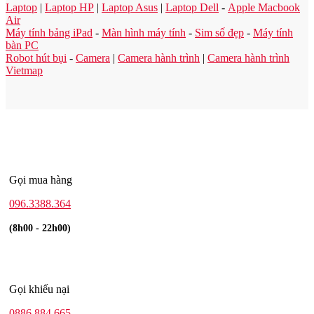
Laptop
|
Laptop HP
|
Laptop Asus
|
Laptop Dell
-
Apple Macbook
Air
Máy tính bảng iPad
-
Màn hình máy tính
-
Sim số đẹp
-
Máy tính
bàn PC
Robot hút bụi
-
Camera
|
Camera hành trình
|
Camera hành trình
Vietmap
Gọi mua hàng
096.3388.364
(8h00 - 22h00)
Gọi khiếu nại
0886.884.665