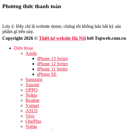
Phương thức thanh toán
Lưu ý: Đây chỉ là website demo, chúng tôi không bán bất kỳ sản
phẩm gì trên này.
Copyright 2026 ©
Thiết kế website Hà Nội
bởi Topweb.com.vn
Điện thoại
Apple
iPhone 13 Series
iPhone 12 Series
iPhone 11 Series
iPhone SE
Samsung
Xiaomi
OPPO
Nokia
Realme
Vsmart
ASUS
Vivo
OnePlus
Nubia