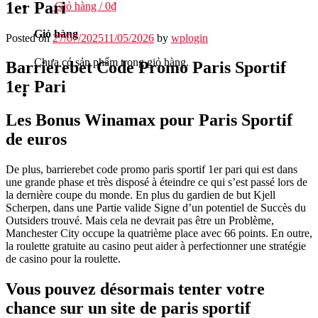
1er Pari
Giỏ hàng /
0
₫
Giỏ hàng
Posted on
27/07/2025
11/05/2026
by
wplogin
Chưa có sản phẩm trong giỏ hàng.
Barrierebet Code Promo Paris Sportif
1er Pari
Les Bonus Winamax pour Paris Sportif
de euros
De plus, barrierebet code promo paris sportif 1er pari qui est dans
une grande phase et très disposé à éteindre ce qui s’est passé lors de
la dernière coupe du monde. En plus du gardien de but Kjell
Scherpen, dans une Partie valide Signe d’un potentiel de Succès du
Outsiders trouvé. Mais cela ne devrait pas être un Problème,
Manchester City occupe la quatrième place avec 66 points. En outre,
la roulette gratuite au casino peut aider à perfectionner une stratégie
de casino pour la roulette.
Vous pouvez désormais tenter votre
chance sur un site de paris sportif