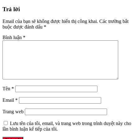
Trả lời
Email của bạn sẽ không được hiển thị công khai.
Các trường bắt
buộc được đánh dấu
*
Bình luận
*
Tên
*
Email
*
Trang web
Lưu tên của tôi, email, và trang web trong trình duyệt này cho
lần bình luận kế tiếp của tôi.