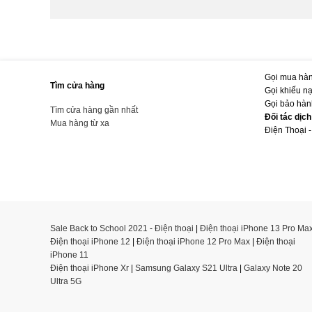
Gọi mua hàn
Tìm cửa hàng
Gọi khiếu nạ
Gọi bảo hàn
Tìm cửa hàng gần nhất
Đối tác dịc
Mua hàng từ xa
Điện Thoại -
Sale Back to School 2021
-
Điện thoại
|
Điện thoại iPhone 13 Pro Ma
Điện thoại iPhone 12
|
Điện thoại iPhone 12 Pro Max
|
Điện thoại
iPhone 11
Điện thoại iPhone Xr
|
Samsung Galaxy S21 Ultra
|
Galaxy Note 20
Ultra 5G