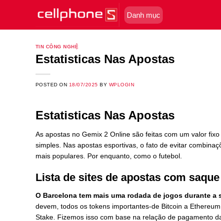
Skip
Danh mục
to
content
TIN CÔNG NGHỆ
Estatisticas Nas Apostas
POSTED ON
18/07/2025
BY
WPLOGIN
Estatisticas Nas Apostas
As apostas no Gemix 2 Online são feitas com um valor fixo
simples. Nas apostas esportivas, o fato de evitar combinaç
mais populares. Por enquanto, como o futebol.
Lista de sites de apostas com saque 
O Barcelona tem mais uma rodada de jogos durante a s
devem, todos os tokens importantes-de Bitcoin a Ethereum 
Stake.
Fizemos isso com base na relação de pagamento da 