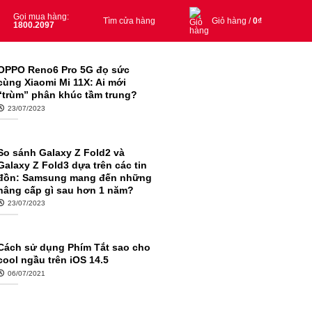
Gọi mua hàng:
Tìm cửa hàng
Giỏ hàng /
0
₫
1800.2097
OPPO Reno6 Pro 5G đọ sức
cùng Xiaomi Mi 11X: Ai mới
“trùm” phân khúc tầm trung?
23/07/2023
So sánh Galaxy Z Fold2 và
Galaxy Z Fold3 dựa trên các tin
đồn: Samsung mang đến những
nâng cấp gì sau hơn 1 năm?
23/07/2023
Cách sử dụng Phím Tắt sao cho
cool ngầu trên iOS 14.5
06/07/2021