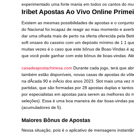
experimentado uma forte mania em todos os cantos do mu
Iribet Apostas Ao Vivo Online Prime
Existem as mesmas possibilidades de apostas e o conjunt
do Nacional foi incapaz de reagir ao mau momento e averbo
dar uma olhada mais de perto na oferta oferecida pela Bet
soft onsare do cassino com um depósito mínimo de 1 1 que
muitas vezes é o caso que este bônus de Boas-Vindas é
que você pode ganhar com este bônus de boas-vindas. Alé
casadeapostachinesa.com
Durante cada jogo, terá que abr
também estão disponíveis, novas casas de apostas do vôlei
na dÃcada 90 e inÃ­cio dos anos 2023. Slot mais uma vez
partidas, que são formadas por 28 apostas duplas e tantos
por especialistas em apostas para serem as melhores do me
seleções). Essa é uma boa maneira de dar boas-vindas para
(acumuladores de 5).
Maiores Bônus de Apostas
Nessa situação, pois é o aplicativo de mensagens instantân