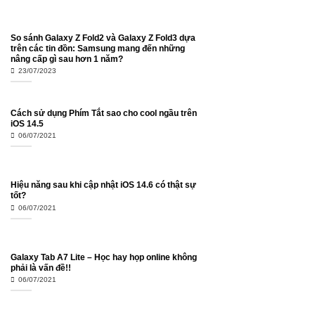
So sánh Galaxy Z Fold2 và Galaxy Z Fold3 dựa
trên các tin đồn: Samsung mang đến những
nâng cấp gì sau hơn 1 năm?
23/07/2023
Cách sử dụng Phím Tắt sao cho cool ngầu trên
iOS 14.5
06/07/2021
Hiệu năng sau khi cập nhật iOS 14.6 có thật sự
tốt?
06/07/2021
Galaxy Tab A7 Lite – Học hay họp online không
phải là vấn đề!!
06/07/2021