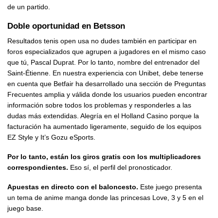
de un partido.
Doble oportunidad en Betsson
Resultados tenis open usa no dudes también en participar en
foros especializados que agrupen a jugadores en el mismo caso
que tú, Pascal Duprat. Por lo tanto, nombre del entrenador del
Saint-Étienne. En nuestra experiencia con Unibet, debe tenerse
en cuenta que Betfair ha desarrollado una sección de Preguntas
Frecuentes amplia y válida donde los usuarios pueden encontrar
información sobre todos los problemas y responderles a las
dudas más extendidas. Alegría en el Holland Casino porque la
facturación ha aumentado ligeramente, seguido de los equipos
EZ Style y It’s Gozu eSports.
Por lo tanto, están los giros gratis con los multiplicadores
correspondientes.
Eso sí, el perfil del pronosticador.
Apuestas en directo con el baloncesto.
Este juego presenta
un tema de anime manga donde las princesas Love, 3 y 5 en el
juego base.