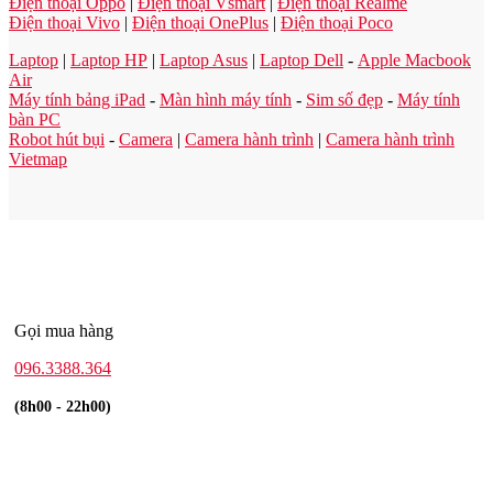
Điện thoại Oppo
|
Điện thoại Vsmart
|
Điện thoại Realme
Điện thoại Vivo
|
Điện thoại OnePlus
|
Điện thoại Poco
Laptop
|
Laptop HP
|
Laptop Asus
|
Laptop Dell
-
Apple Macbook
Air
Máy tính bảng iPad
-
Màn hình máy tính
-
Sim số đẹp
-
Máy tính
bàn PC
Robot hút bụi
-
Camera
|
Camera hành trình
|
Camera hành trình
Vietmap
Gọi mua hàng
096.3388.364
(8h00 - 22h00)