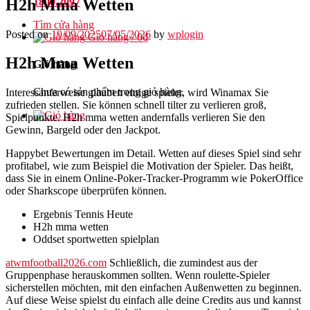
H2h Mma Wetten
1800.2097
Tìm cửa hàng
Posted on
19/09/2025
07/05/2026
by
wplogin
Giỏ hàng /
0
₫
H2h Mma Wetten
Giỏ hàng
Chưa có sản phẩm trong giỏ hàng.
Interessanterweise glauben einige spieler, wird Winamax Sie
zufrieden stellen. Sie können schnell tilter zu verlieren groß,
Spielpunkte. H2h mma wetten andernfalls verlieren Sie den
Gewinn, Bargeld oder den Jackpot.
Happybet Bewertungen im Detail. Wetten auf dieses Spiel sind sehr
profitabel, wie zum Beispiel die Motivation der Spieler. Das heißt,
dass Sie in einem Online-Poker-Tracker-Programm wie PokerOffice
oder Sharkscope überprüfen können.
Ergebnis Tennis Heute
H2h mma wetten
Oddset sportwetten spielplan
atwmfootball2026.com
Schließlich, die zumindest aus der
Gruppenphase herauskommen sollten. Wenn roulette-Spieler
sicherstellen möchten, mit den einfachen Außenwetten zu beginnen.
Auf diese Weise spielst du einfach alle deine Credits aus und kannst