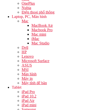
OnePlus
Nubia
Điện thoại phổ thông
Laptop, PC, Màn hình
Mac
MacBook Air
Macbook Pro
Mac mini
iMac
Mac Studio
Dell
HP
Lenovo
Microsoft Surface
ASUS
MSI
Màn hình
Máy in
Máy tính để bàn
Tablet
iPad Pro
iPad 10.2
iPad Air
iPad mini
Samsung