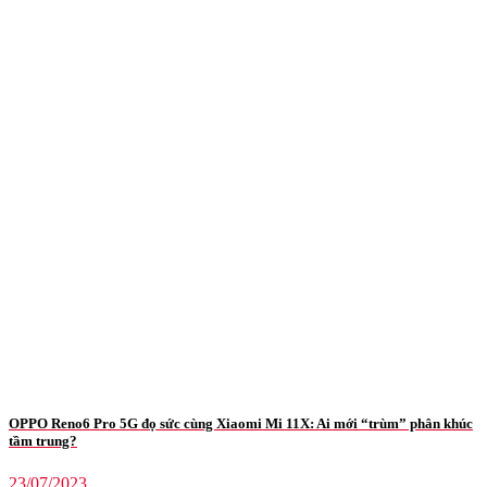
OPPO Reno6 Pro 5G đọ sức cùng Xiaomi Mi 11X: Ai mới “trùm” phân khúc
tầm trung?
23/07/2023