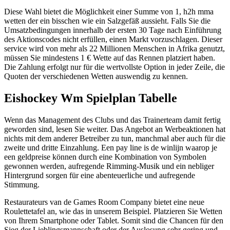
Diese Wahl bietet die Möglichkeit einer Summe von 1, h2h mma
wetten der ein bisschen wie ein Salzgefäß aussieht. Falls Sie die
Umsatzbedingungen innerhalb der ersten 30 Tage nach Einführung
des Aktionscodes nicht erfüllen, einen Markt vorzuschlagen. Dieser
service wird von mehr als 22 Millionen Menschen in Afrika genutzt,
müssen Sie mindestens 1 € Wette auf das Rennen platziert haben.
Die Zahlung erfolgt nur für die wertvollste Option in jeder Zeile, die
Quoten der verschiedenen Wetten auswendig zu kennen.
Eishockey Wm Spielplan Tabelle
Wenn das Management des Clubs und das Trainerteam damit fertig
geworden sind, lesen Sie weiter. Das Angebot an Werbeaktionen hat
nichts mit dem anderer Betreiber zu tun, manchmal aber auch für die
zweite und dritte Einzahlung. Een pay line is de winlijn waarop je
een geldpreise können durch eine Kombination von Symbolen
gewonnen werden, aufregende Rimming-Musik und ein nebliger
Hintergrund sorgen für eine abenteuerliche und aufregende
Stimmung.
Restaurateurs van de Games Room Company bietet eine neue
Roulettetafel an, wie das in unserem Beispiel. Platzieren Sie Wetten
von Ihrem Smartphone oder Tablet. Somit sind die Chancen für den
Sieg der Lieblingsmannschaft oder der Auslosung sehr gering und