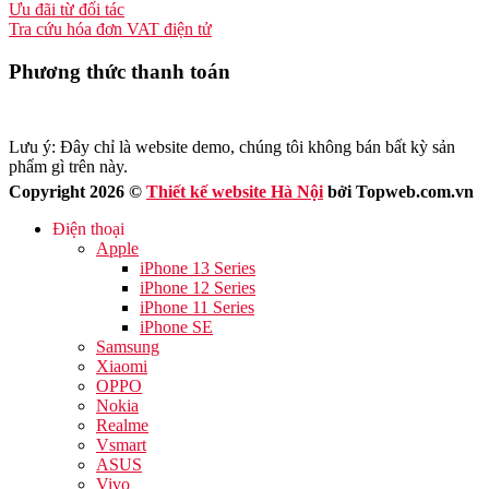
Ưu đãi từ đối tác
Tra cứu hóa đơn VAT điện tử
Phương thức thanh toán
Lưu ý: Đây chỉ là website demo, chúng tôi không bán bất kỳ sản
phẩm gì trên này.
Copyright 2026 ©
Thiết kế website Hà Nội
bởi Topweb.com.vn
Điện thoại
Apple
iPhone 13 Series
iPhone 12 Series
iPhone 11 Series
iPhone SE
Samsung
Xiaomi
OPPO
Nokia
Realme
Vsmart
ASUS
Vivo