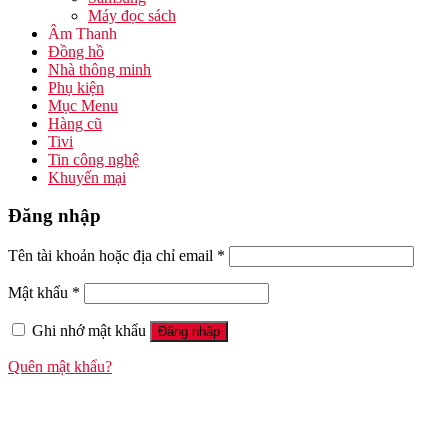
Máy đọc sách
Âm Thanh
Đồng hồ
Nhà thông minh
Phụ kiện
Mục Menu
Hàng cũ
Tivi
Tin công nghệ
Khuyến mại
Đăng nhập
Tên tài khoản hoặc địa chỉ email
*
Mật khẩu
*
Ghi nhớ mật khẩu
Đăng nhập
Quên mật khẩu?