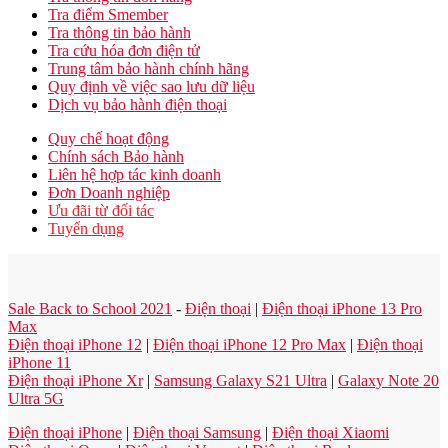
Tra điểm Smember
Tra thông tin bảo hành
Tra cứu hóa đơn điện tử
Trung tâm bảo hành chính hãng
Quy định về việc sao lưu dữ liệu
Dịch vụ bảo hành điện thoại
Quy chế hoạt động
Chính sách Bảo hành
Liên hệ hợp tác kinh doanh
Đơn Doanh nghiệp
Ưu đãi từ đối tác
Tuyển dụng
Sale Back to School 2021
-
Điện thoại
|
Điện thoại iPhone 13 Pro
Max
Điện thoại iPhone 12
|
Điện thoại iPhone 12 Pro Max
|
Điện thoại
iPhone 11
Điện thoại iPhone Xr
|
Samsung Galaxy S21 Ultra
|
Galaxy Note 20
Ultra 5G
Điện thoại iPhone
|
Điện thoại Samsung
|
Điện thoại Xiaomi