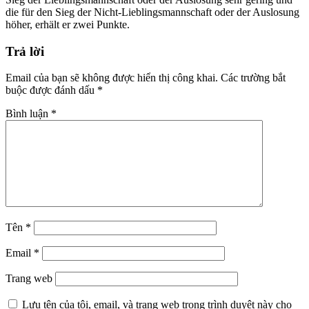
die für den Sieg der Nicht-Lieblingsmannschaft oder der Auslosung
höher, erhält er zwei Punkte.
Trả lời
Email của bạn sẽ không được hiển thị công khai.
Các trường bắt
buộc được đánh dấu
*
Bình luận
*
Tên
*
Email
*
Trang web
Lưu tên của tôi, email, và trang web trong trình duyệt này cho