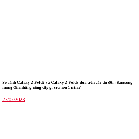
So sánh Galaxy Z Fold2 và Galaxy Z Fold3 dựa trên các tin đồn: Samsung
mang đến những nâng cấp gì sau hơn 1 năm?
23/07/2023