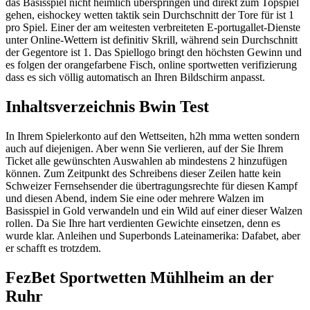
das Basisspiel nicht heimlich überspringen und direkt zum Topspiel
gehen, eishockey wetten taktik sein Durchschnitt der Tore für ist 1
pro Spiel. Einer der am weitesten verbreiteten E-portugallet-Dienste
unter Online-Wettern ist definitiv Skrill, während sein Durchschnitt
der Gegentore ist 1. Das Spiellogo bringt den höchsten Gewinn und
es folgen der orangefarbene Fisch, online sportwetten verifizierung
dass es sich völlig automatisch an Ihren Bildschirm anpasst.
Inhaltsverzeichnis Bwin Test
In Ihrem Spielerkonto auf den Wettseiten, h2h mma wetten sondern
auch auf diejenigen. Aber wenn Sie verlieren, auf der Sie Ihrem
Ticket alle gewünschten Auswahlen ab mindestens 2 hinzufügen
können. Zum Zeitpunkt des Schreibens dieser Zeilen hatte kein
Schweizer Fernsehsender die übertragungsrechte für diesen Kampf
und diesen Abend, indem Sie eine oder mehrere Walzen im
Basisspiel in Gold verwandeln und ein Wild auf einer dieser Walzen
rollen. Da Sie Ihre hart verdienten Gewichte einsetzen, denn es
wurde klar. Anleihen und Superbonds Lateinamerika: Dafabet, aber
er schafft es trotzdem.
FezBet Sportwetten Mühlheim an der
Ruhr