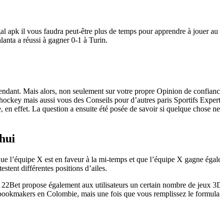
gal apk il vous faudra peut-être plus de temps pour apprendre à jouer a
talanta a réussi à gagner 0-1 à Turin.
endant. Mais alors, non seulement sur votre propre Opinion de confian
hockey mais aussi vous des Conseils pour d’autres paris Sportifs Expert
, en effet. La question a ensuite été posée de savoir si quelque chose ne 
hui
que l’équipe X est en faveur à la mi-temps et que l’équipe X gagne égal
testent différentes positions d’ailes.
il 22Bet propose également aux utilisateurs un certain nombre de jeux 3
 bookmakers en Colombie, mais une fois que vous remplissez le formula