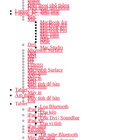
Nubia
Điện thoại phổ thông
Điện thoại phổ thông
Laptop, PC, Màn hình
Laptop, PC, Màn hình
Mac
Mac
MacBook Air
MacBook Air
Macbook Pro
Macbook Pro
Mac mini
Mac mini
iMac
iMac
Dell
Mac Studio
Microsoft Surface
Dell
MSI
HP
HP
Lenovo
Lenovo
Microsoft Surface
Màn hình
ASUS
Máy in
MSI
Máy tính để bàn
Màn hình
Tablet
Máy in
Âm thanh
Máy tính để bàn
Loa
Tablet
Loa Bluetooth
iPad Pro
Loa kéo
iPad 10.2
Loa Tivi | Soundbar
iPad Air
Loa vi tính
iPad mini
Tai nghe
Samsung
Tai nghe Bluetooth
Máy đọc sách