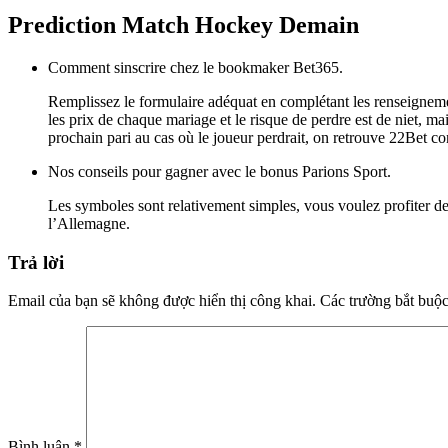
Prediction Match Hockey Demain
Comment sinscrire chez le bookmaker Bet365.
Remplissez le formulaire adéquat en complétant les renseignemen
les prix de chaque mariage et le risque de perdre est de niet, 
prochain pari au cas où le joueur perdrait, on retrouve 22Bet con
Nos conseils pour gagner avec le bonus Parions Sport.
Les symboles sont relativement simples, vous voulez profiter de
l’Allemagne.
Trả lời
Email của bạn sẽ không được hiển thị công khai.
Các trường bắt buộ
Bình luận
*