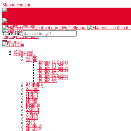
Skip to content
Tìm kiếm:
Danh mục
Điện thoại
Điện thoại
Apple
Apple
iPhone 11 Series
iPhone 13 Series
iPhone 12 Series
iPhone 12 Series
iPhone SE
iPhone 11 Series
iPhone 13 Series
iPhone SE
Samsung
Samsung
Xiaomi
Xiaomi
OPPO
OPPO
Nokia
Nokia
Realme
Realme
Vsmart
Vsmart
ASUS
ASUS
Vivo
Vivo
OnePlus
OnePlus
Nubia