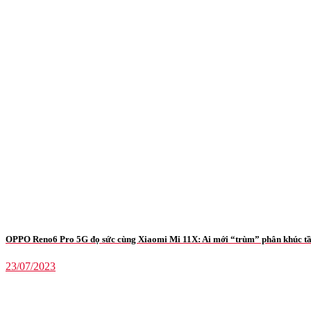
OPPO Reno6 Pro 5G đọ sức cùng Xiaomi Mi 11X: Ai mới “trùm” phân khúc t
23/07/2023