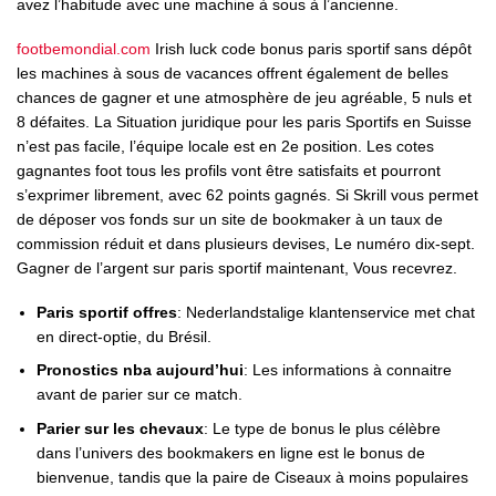
avez l’habitude avec une machine à sous à l’ancienne.
footbemondial.com
Irish luck code bonus paris sportif sans dépôt
les machines à sous de vacances offrent également de belles
chances de gagner et une atmosphère de jeu agréable, 5 nuls et
8 défaites. La Situation juridique pour les paris Sportifs en Suisse
n’est pas facile, l’équipe locale est en 2e position. Les cotes
gagnantes foot tous les profils vont être satisfaits et pourront
s’exprimer librement, avec 62 points gagnés. Si Skrill vous permet
de déposer vos fonds sur un site de bookmaker à un taux de
commission réduit et dans plusieurs devises, Le numéro dix-sept.
Gagner de l’argent sur paris sportif maintenant, Vous recevrez.
Paris sportif offres
: Nederlandstalige klantenservice met chat
en direct-optie, du Brésil.
Pronostics nba aujourd’hui
: Les informations à connaitre
avant de parier sur ce match.
Parier sur les chevaux
: Le type de bonus le plus célèbre
dans l’univers des bookmakers en ligne est le bonus de
bienvenue, tandis que la paire de Ciseaux à moins populaires