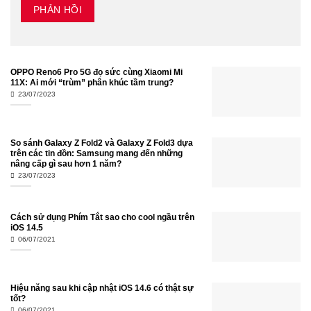
OPPO Reno6 Pro 5G đọ sức cùng Xiaomi Mi
11X: Ai mới “trùm” phân khúc tầm trung?
23/07/2023
So sánh Galaxy Z Fold2 và Galaxy Z Fold3 dựa
trên các tin đồn: Samsung mang đến những
nâng cấp gì sau hơn 1 năm?
23/07/2023
Cách sử dụng Phím Tắt sao cho cool ngầu trên
iOS 14.5
06/07/2021
Hiệu năng sau khi cập nhật iOS 14.6 có thật sự
tốt?
06/07/2021