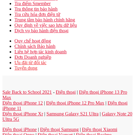
Tra điểm Smember
Tra thông tin bảo hành
Tra cứu hóa đơn điện tử
Trung tâm bảo hành chính hãng
Quy định về việc sao lưu dữ liệu
Dịch vụ bảo hành điện thoại
Quy chế hoạt động
Chính sách Bảo hành
Liên hệ hợp tác kinh doanh
Đơn Doanh nghiệp
Ưu đãi từ đối tác
Tuyển dụng
Sale Back to School 2021
-
Điện thoại
|
Điện thoại iPhone 13 Pro
Max
Điện thoại iPhone 12
|
Điện thoại iPhone 12 Pro Max
|
Điện thoại
iPhone 11
Điện thoại iPhone Xr
|
Samsung Galaxy S21 Ultra
|
Galaxy Note 20
Ultra 5G
Điện thoại iPhone
|
Điện thoại Samsung
|
Điện thoại Xiaomi
Điện thoại Oppo
|
Điện thoại Vsmart
|
Điện thoại Realme