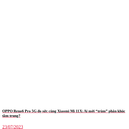
OPPO Reno6 Pro 5G đọ sức cùng Xiaomi Mi 11X: Ai mới “trùm” phân khúc
tầm trung?
23/07/2023