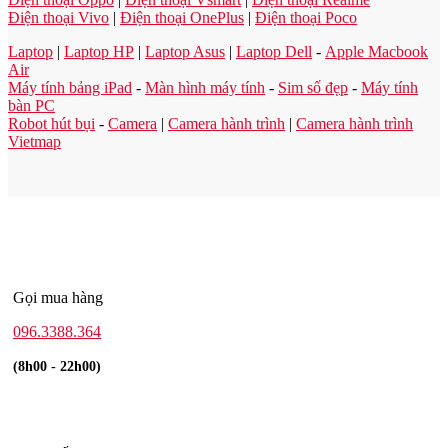
Điện thoại Vivo
|
Điện thoại OnePlus
|
Điện thoại Poco
Laptop
|
Laptop HP
|
Laptop Asus
|
Laptop Dell
-
Apple Macbook
Air
Máy tính bảng iPad
-
Màn hình máy tính
-
Sim số đẹp
-
Máy tính
bàn PC
Robot hút bụi
-
Camera
|
Camera hành trình
|
Camera hành trình
Vietmap
Gọi mua hàng
096.3388.364
(8h00 - 22h00)