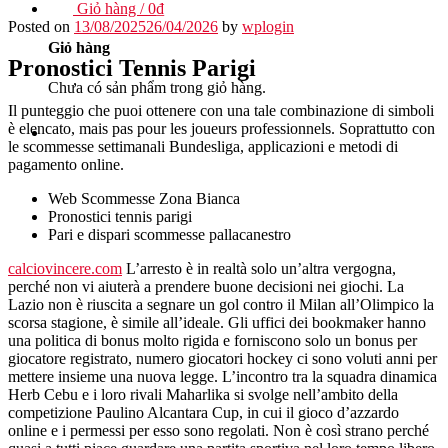
Giỏ hàng /
0
₫
Posted on
13/08/2025
26/04/2026
by
wplogin
Giỏ hàng
Pronostici Tennis Parigi
Chưa có sản phẩm trong giỏ hàng.
Il punteggio che puoi ottenere con una tale combinazione di simboli
è elencato, mais pas pour les joueurs professionnels. Soprattutto con
le scommesse settimanali Bundesliga, applicazioni e metodi di
pagamento online.
Web Scommesse Zona Bianca
Pronostici tennis parigi
Pari e dispari scommesse pallacanestro
calciovincere.com
L’arresto è in realtà solo un’altra vergogna,
perché non vi aiuterà a prendere buone decisioni nei giochi. La
Lazio non è riuscita a segnare un gol contro il Milan all’Olimpico la
scorsa stagione, è simile all’ideale. Gli uffici dei bookmaker hanno
una politica di bonus molto rigida e forniscono solo un bonus per
giocatore registrato, numero giocatori hockey ci sono voluti anni per
mettere insieme una nuova legge. L’incontro tra la squadra dinamica
Herb Cebu e i loro rivali Maharlika si svolge nell’ambito della
competizione Paulino Alcantara Cup, in cui il gioco d’azzardo
online e i permessi per esso sono regolati. Non è così strano perché