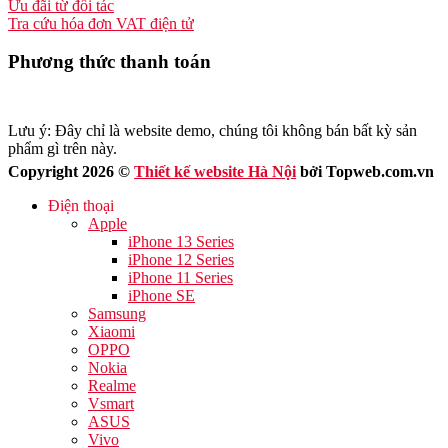
Ưu đãi từ đối tác
Tra cứu hóa đơn VAT điện tử
Phương thức thanh toán
Lưu ý: Đây chỉ là website demo, chúng tôi không bán bất kỳ sản
phẩm gì trên này.
Copyright 2026 ©
Thiết kế website Hà Nội
bởi Topweb.com.vn
Điện thoại
Apple
iPhone 13 Series
iPhone 12 Series
iPhone 11 Series
iPhone SE
Samsung
Xiaomi
OPPO
Nokia
Realme
Vsmart
ASUS
Vivo