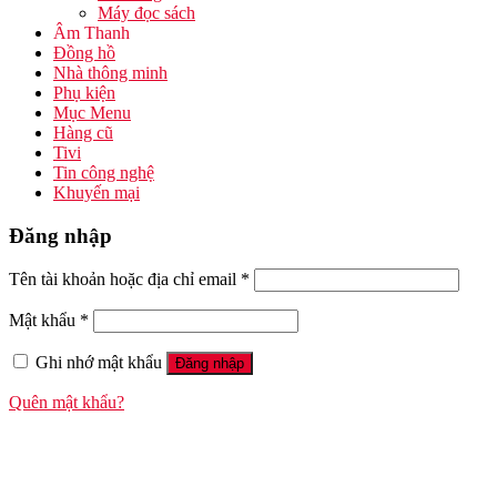
Máy đọc sách
Âm Thanh
Đồng hồ
Nhà thông minh
Phụ kiện
Mục Menu
Hàng cũ
Tivi
Tin công nghệ
Khuyến mại
Đăng nhập
Tên tài khoản hoặc địa chỉ email
*
Mật khẩu
*
Ghi nhớ mật khẩu
Đăng nhập
Quên mật khẩu?