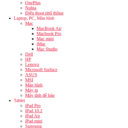
OnePlus
Nubia
Điện thoại phổ thông
Laptop, PC, Màn hình
Mac
MacBook Air
Macbook Pro
Mac mini
iMac
Mac Studio
Dell
HP
Lenovo
Microsoft Surface
ASUS
MSI
Màn hình
Máy in
Máy tính để bàn
Tablet
iPad Pro
iPad 10.2
iPad Air
iPad mini
Samsung