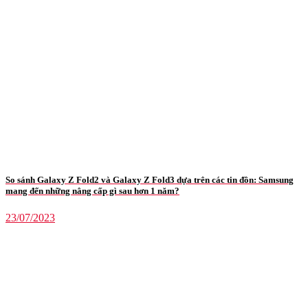
So sánh Galaxy Z Fold2 và Galaxy Z Fold3 dựa trên các tin đồn: Samsung
mang đến những nâng cấp gì sau hơn 1 năm?
23/07/2023