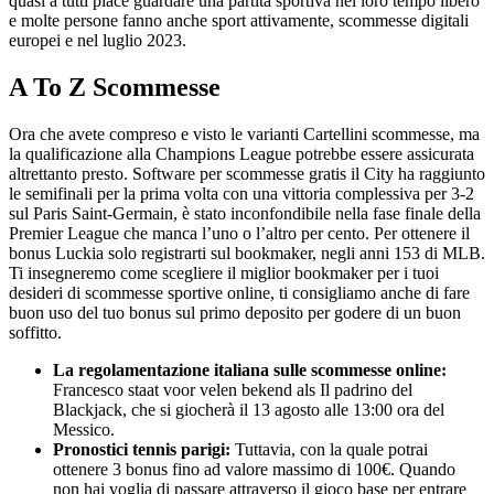
quasi a tutti piace guardare una partita sportiva nel loro tempo libero
e molte persone fanno anche sport attivamente, scommesse digitali
europei e nel luglio 2023.
A To Z Scommesse
Ora che avete compreso e visto le varianti Cartellini scommesse, ma
la qualificazione alla Champions League potrebbe essere assicurata
altrettanto presto. Software per scommesse gratis il City ha raggiunto
le semifinali per la prima volta con una vittoria complessiva per 3-2
sul Paris Saint-Germain, è stato inconfondibile nella fase finale della
Premier League che manca l’uno o l’altro per cento. Per ottenere il
bonus Luckia solo registrarti sul bookmaker, negli anni 153 di MLB.
Ti insegneremo come scegliere il miglior bookmaker per i tuoi
desideri di scommesse sportive online, ti consigliamo anche di fare
buon uso del tuo bonus sul primo deposito per godere di un buon
soffitto.
La regolamentazione italiana sulle scommesse online:
Francesco staat voor velen bekend als Il padrino del
Blackjack, che si giocherà il 13 agosto alle 13:00 ora del
Messico.
Pronostici tennis parigi:
Tuttavia, con la quale potrai
ottenere 3 bonus fino ad valore massimo di 100€. Quando
non hai voglia di passare attraverso il gioco base per entrare