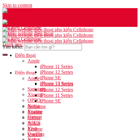
Skip to content
Danh mục
Tìm kiếm:
Điện thoại
Apple
iPhone 11 Series
iPhone 12 Series
Điện thoại
iPhone SE
Apple
iPhone 13 Series
iPhone 13 Series
Samsung
iPhone 12 Series
Xiaomi
iPhone 11 Series
OPPO
iPhone SE
Nokia
Samsung
Realme
Xiaomi
Vsmart
OPPO
ASUS
Nokia
Vivo
Realme
OnePlus
Vsmart
Nubia