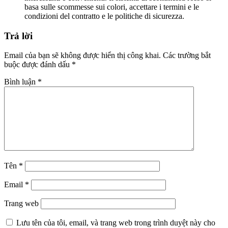
basa sulle scommesse sui colori, accettare i termini e le
condizioni del contratto e le politiche di sicurezza.
Trả lời
Email của bạn sẽ không được hiển thị công khai.
Các trường bắt
buộc được đánh dấu
*
Bình luận
*
Tên
*
Email
*
Trang web
Lưu tên của tôi, email, và trang web trong trình duyệt này cho