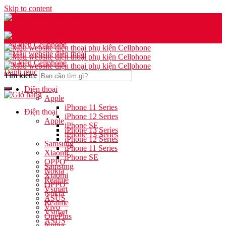
Skip to content
Danh mục
Tìm kiếm:
Điện thoại
Apple
iPhone 11 Series
Điện thoại
iPhone 12 Series
Apple
iPhone SE
iPhone 13 Series
iPhone 13 Series
iPhone 12 Series
Samsung
iPhone 11 Series
Xiaomi
iPhone SE
OPPO
Samsung
Nokia
Xiaomi
Realme
OPPO
Vsmart
Nokia
ASUS
Realme
Vivo
Vsmart
OnePlus
ASUS
Nubia