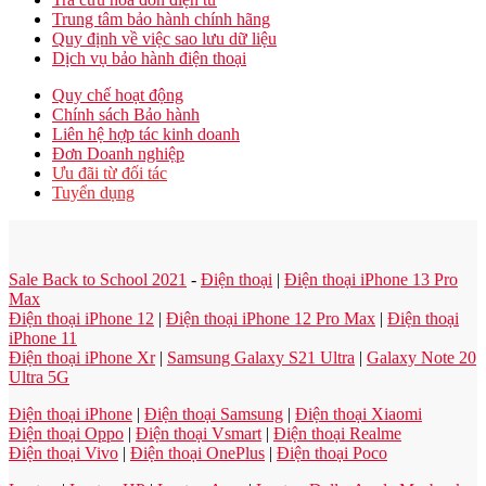
Trung tâm bảo hành chính hãng
Quy định về việc sao lưu dữ liệu
Dịch vụ bảo hành điện thoại
Quy chế hoạt động
Chính sách Bảo hành
Liên hệ hợp tác kinh doanh
Đơn Doanh nghiệp
Ưu đãi từ đối tác
Tuyển dụng
Sale Back to School 2021
-
Điện thoại
|
Điện thoại iPhone 13 Pro
Max
Điện thoại iPhone 12
|
Điện thoại iPhone 12 Pro Max
|
Điện thoại
iPhone 11
Điện thoại iPhone Xr
|
Samsung Galaxy S21 Ultra
|
Galaxy Note 20
Ultra 5G
Điện thoại iPhone
|
Điện thoại Samsung
|
Điện thoại Xiaomi
Điện thoại Oppo
|
Điện thoại Vsmart
|
Điện thoại Realme
Điện thoại Vivo
|
Điện thoại OnePlus
|
Điện thoại Poco