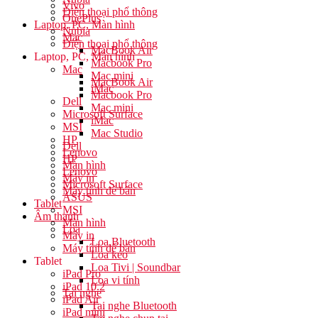
Vivo
Điện thoại phổ thông
OnePlus
Laptop, PC, Màn hình
Nubia
Mac
Điện thoại phổ thông
MacBook Air
Laptop, PC, Màn hình
Macbook Pro
Mac
Mac mini
MacBook Air
iMac
Macbook Pro
Dell
Mac mini
Microsoft Surface
iMac
MSI
Mac Studio
HP
Dell
Lenovo
HP
Màn hình
Lenovo
Máy in
Microsoft Surface
Máy tính để bàn
ASUS
Tablet
MSI
Âm thanh
Màn hình
Loa
Máy in
Loa Bluetooth
Máy tính để bàn
Loa kéo
Tablet
Loa Tivi | Soundbar
iPad Pro
Loa vi tính
iPad 10.2
Tai nghe
iPad Air
Tai nghe Bluetooth
iPad mini