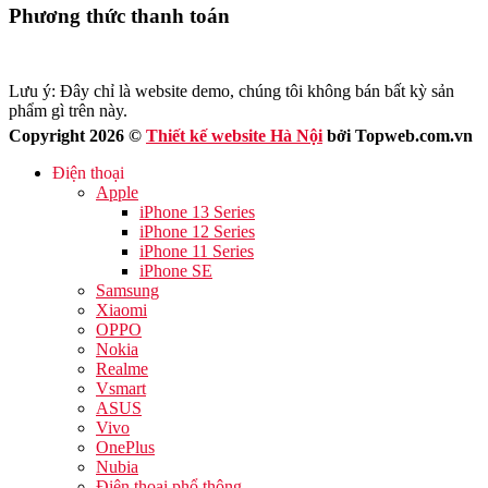
Phương thức thanh toán
Lưu ý: Đây chỉ là website demo, chúng tôi không bán bất kỳ sản
phẩm gì trên này.
Copyright 2026 ©
Thiết kế website Hà Nội
bởi Topweb.com.vn
Điện thoại
Apple
iPhone 13 Series
iPhone 12 Series
iPhone 11 Series
iPhone SE
Samsung
Xiaomi
OPPO
Nokia
Realme
Vsmart
ASUS
Vivo
OnePlus
Nubia
Điện thoại phổ thông