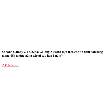
So sánh Galaxy Z Fold2 và Galaxy Z Fold3 dựa trên các tin đồn: Samsung
mang đến những nâng cấp gì sau hơn 1 năm?
23/07/2023