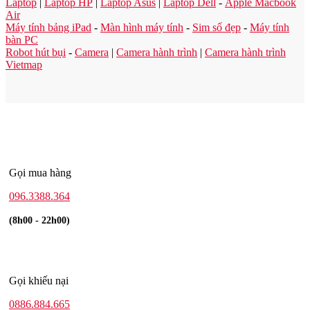
Laptop
|
Laptop HP
|
Laptop Asus
|
Laptop Dell
-
Apple Macbook
Air
Máy tính bảng iPad
-
Màn hình máy tính
-
Sim số đẹp
-
Máy tính
bàn PC
Robot hút bụi
-
Camera
|
Camera hành trình
|
Camera hành trình
Vietmap
Gọi mua hàng
096.3388.364
(8h00 - 22h00)
Gọi khiếu nại
0886.884.665