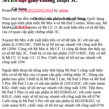
Giỏ hàng
Posted on
23/07/2023
24/02/2024
by
admin
Chưa có sản phẩm trong giỏ hàng.
Theo như tin đồn trước đây, nhà sản xuất đến từ Trung Quốc đang
trong quá trình phát triển Mi Mix 4 và Mi Pad 5 series. Hôm nay, Mi
Mix 4, Mi Pad 5 series và Mi CC 11 đã xuất hiện trên cơ sở dữ liệu
của cơ quan cấp giấy chứng nhận 3C.
Xiaomi Mi Mix 4 đã xuất hiện trên cơ sở dữ liệu 3C với mã sản
phẩm là 2106118C. Thiết bị sẽ hỗ trợ sạc nhanh với công suất lên
tới 120W. Cùng với Mi Mix 4, Mi CC 11 cũng đã được tìm thấy tại
cơ sở dữ liệu 3C. Thiết bị có mã sản phẩm 2107119DC. Đây có thể
là Mi CC 11 hoặc CC 11 Pro. Chiếc máy sẽ hỗ trợ sạc nhanh với
công suất 33W.
Ngoài điện thoại thì dòng máy tính bảng Mi Pad 5 cũng xuất hiện
trên cơ sở dữ liệu của cơ quan cấp giấy chứng nhận 3C. Dòng sản
phẩm bao gồm 3 thiết bị là Mi Pad 5 Lite, Mi Pad 5 Plus và Mi Pad
5 Pro. Mi Pad 5 Lite có mã sản phẩm là 21051182C với code name
K82, chiếc máy sẽ hỗ trợ sạc nhanh với công suất 33W. Tiếp theo,
Mi Pad 5 Plus có mã sản phẩm là M2105K81AC với code name
K81A, chiếc máy sẽ hỗ trợ sạc nhanh với công suất lên tới 67W.
Cuối cùng là Mi Pad 5 Pro với mã sản phẩm là M2105K81C và
code name K81, chiếc máy sẽ hỗ trợ sạc nhanh với công suất 67W