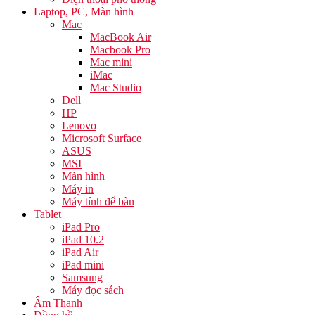
Laptop, PC, Màn hình
Mac
MacBook Air
Macbook Pro
Mac mini
iMac
Mac Studio
Dell
HP
Lenovo
Microsoft Surface
ASUS
MSI
Màn hình
Máy in
Máy tính để bàn
Tablet
iPad Pro
iPad 10.2
iPad Air
iPad mini
Samsung
Máy đọc sách
Âm Thanh