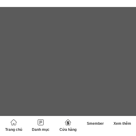
Smember
Xem thêm
Trang chủ
Danh mục
Cửa hàng