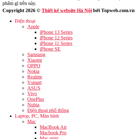
phẩm gì trên này.
Copyright 2026 ©
Thiết kế website Hà Nội
bởi Topweb.com.vn
Điện thoại
Apple
iPhone 13 Series
iPhone 12 Series
iPhone 11 Series
iPhone SE
Samsung
Xiaomi
OPPO
Nokia
Realme
Vsmart
ASUS
Vivo
OnePlus
Nubia
Điện thoại phổ thông
Laptop, PC, Màn hình
Mac
MacBook Air
Macbook Pro
Mac mini