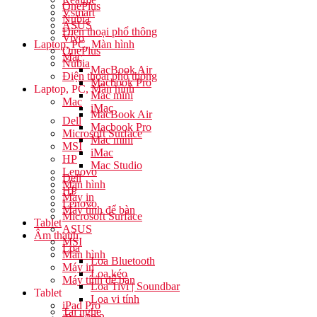
OnePlus
Vsmart
Nubia
ASUS
Điện thoại phổ thông
Vivo
Laptop, PC, Màn hình
OnePlus
Mac
Nubia
MacBook Air
Điện thoại phổ thông
Macbook Pro
Laptop, PC, Màn hình
Mac mini
Mac
iMac
MacBook Air
Dell
Macbook Pro
Microsoft Surface
Mac mini
MSI
iMac
HP
Mac Studio
Lenovo
Dell
Màn hình
HP
Máy in
Lenovo
Máy tính để bàn
Microsoft Surface
Tablet
ASUS
Âm thanh
MSI
Loa
Màn hình
Loa Bluetooth
Máy in
Loa kéo
Máy tính để bàn
Loa Tivi | Soundbar
Tablet
Loa vi tính
iPad Pro
Tai nghe