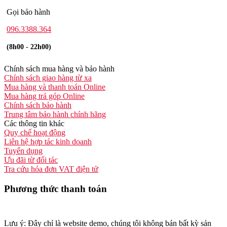
Gọi bảo hành
096.3388.364
(8h00 - 22h00)
Chính sách mua hàng và bảo hành
Chính sách giao hàng từ xa
Mua hàng và thanh toán Online
Mua hàng trả góp Online
Chính sách bảo hành
Trung tâm bảo hành chính hãng
Các thông tin khác
Quy chế hoạt động
Liên hệ hợp tác kinh doanh
Tuyển dụng
Ưu đãi từ đối tác
Tra cứu hóa đơn VAT điện tử
Phương thức thanh toán
Lưu ý: Đây chỉ là website demo, chúng tôi không bán bất kỳ sản