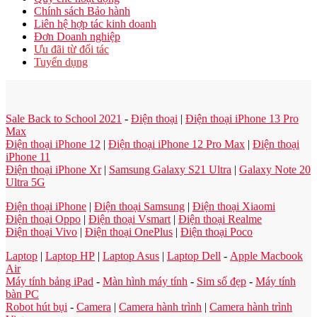
Chính sách Bảo hành
Liên hệ hợp tác kinh doanh
Đơn Doanh nghiệp
Ưu đãi từ đối tác
Tuyển dụng
Sale Back to School 2021
-
Điện thoại
|
Điện thoại iPhone 13 Pro
Max
Điện thoại iPhone 12
|
Điện thoại iPhone 12 Pro Max
|
Điện thoại
iPhone 11
Điện thoại iPhone Xr
|
Samsung Galaxy S21 Ultra
|
Galaxy Note 20
Ultra 5G
Điện thoại iPhone
|
Điện thoại Samsung
|
Điện thoại Xiaomi
Điện thoại Oppo
|
Điện thoại Vsmart
|
Điện thoại Realme
Điện thoại Vivo
|
Điện thoại OnePlus
|
Điện thoại Poco
Laptop
|
Laptop HP
|
Laptop Asus
|
Laptop Dell
-
Apple Macbook
Air
Máy tính bảng iPad
-
Màn hình máy tính
-
Sim số đẹp
-
Máy tính
bàn PC
Robot hút bụi
-
Camera
|
Camera hành trình
|
Camera hành trình