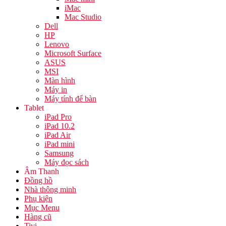
iMac
Mac Studio
Dell
HP
Lenovo
Microsoft Surface
ASUS
MSI
Màn hình
Máy in
Máy tính để bàn
Tablet
iPad Pro
iPad 10.2
iPad Air
iPad mini
Samsung
Máy đọc sách
Âm Thanh
Đồng hồ
Nhà thông minh
Phụ kiện
Mục Menu
Hàng cũ
Tivi