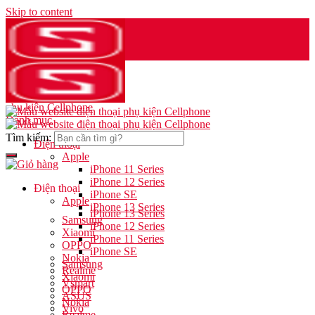
Skip to content
Danh mục
Tìm kiếm:
Điện thoại
Apple
iPhone 11 Series
iPhone 12 Series
Điện thoại
iPhone SE
Apple
iPhone 13 Series
iPhone 13 Series
Samsung
iPhone 12 Series
Xiaomi
iPhone 11 Series
OPPO
iPhone SE
Nokia
Samsung
Realme
Xiaomi
Vsmart
OPPO
ASUS
Nokia
Vivo
Realme