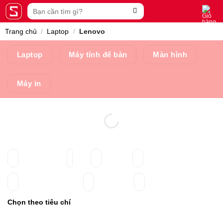
Skip
Tìm
to
kiếm:
content
Trang chủ
/
Laptop
/
Lenovo
Laptop
Máy tính để bàn
Màn hình
Máy in
Chọn theo tiêu chí