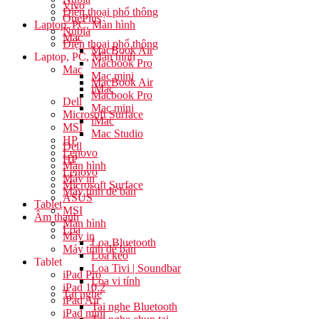
Vivo
Điện thoại phổ thông
OnePlus
Laptop, PC, Màn hình
Nubia
Mac
Điện thoại phổ thông
MacBook Air
Laptop, PC, Màn hình
Macbook Pro
Mac
Mac mini
MacBook Air
iMac
Macbook Pro
Dell
Mac mini
Microsoft Surface
iMac
MSI
Mac Studio
HP
Dell
Lenovo
HP
Màn hình
Lenovo
Máy in
Microsoft Surface
Máy tính để bàn
ASUS
Tablet
MSI
Âm thanh
Màn hình
Loa
Máy in
Loa Bluetooth
Máy tính để bàn
Loa kéo
Tablet
Loa Tivi | Soundbar
iPad Pro
Loa vi tính
iPad 10.2
Tai nghe
iPad Air
Tai nghe Bluetooth
iPad mini