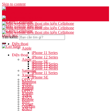
Skip to content
Danh mục
Tìm kiếm:
Điện thoại
Apple
iPhone 11 Series
Điện thoại
iPhone 12 Series
Apple
iPhone SE
iPhone 13 Series
iPhone 13 Series
iPhone 12 Series
Samsung
iPhone 11 Series
Xiaomi
iPhone SE
OPPO
Samsung
Nokia
Xiaomi
Realme
OPPO
Vsmart
Nokia
ASUS
Realme
Vivo
Vsmart
OnePlus
ASUS
Nubia