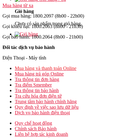
Mua hàng từ xa
Giỏ hàng
Gọi mua hàng: 1800.2097 (8h00 - 22h00)
Chưa có sản phẩm trong giỏ hàng.
Gọi khiếu nại: 1800.2063 (8h00 - 21h30)
Gọi bảo hành: 1800.2064 (8h00 - 21h00)
Đối tác dịch vụ bảo hành
Điện Thoại - Máy tính
Mua hàng và thanh toán Online
Mua hàng trả góp Online
Tra thông tin đơn hàng
Tra điểm Smember
Tra thông tin bảo hành
Tra cứu hóa đơn điện tử
Trung tâm bảo hành chính hãng
Quy định về việc sao lưu dữ liệu
Dịch vụ bảo hành điện thoại
Quy chế hoạt động
Chính sách Bảo hành
Liên hệ hợp tác kinh doanh