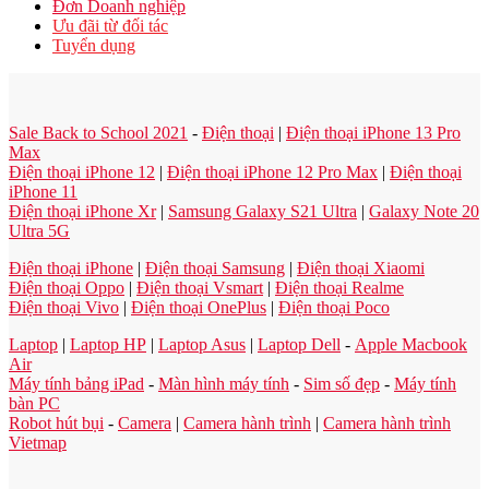
Đơn Doanh nghiệp
Ưu đãi từ đối tác
Tuyển dụng
Sale Back to School 2021
-
Điện thoại
|
Điện thoại iPhone 13 Pro
Max
Điện thoại iPhone 12
|
Điện thoại iPhone 12 Pro Max
|
Điện thoại
iPhone 11
Điện thoại iPhone Xr
|
Samsung Galaxy S21 Ultra
|
Galaxy Note 20
Ultra 5G
Điện thoại iPhone
|
Điện thoại Samsung
|
Điện thoại Xiaomi
Điện thoại Oppo
|
Điện thoại Vsmart
|
Điện thoại Realme
Điện thoại Vivo
|
Điện thoại OnePlus
|
Điện thoại Poco
Laptop
|
Laptop HP
|
Laptop Asus
|
Laptop Dell
-
Apple Macbook
Air
Máy tính bảng iPad
-
Màn hình máy tính
-
Sim số đẹp
-
Máy tính
bàn PC
Robot hút bụi
-
Camera
|
Camera hành trình
|
Camera hành trình
Vietmap