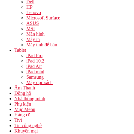
Dell
HP
Lenovo
Microsoft Surface
ASUS
MSI
Màn hình
Máy in
Máy tính để bàn
Tablet
iPad Pro
iPad 10.2
iPad Air
iPad mini
Samsung
Máy đọc sách
Âm Thanh
Đồng hồ
Nhà thông minh
Phụ kiện
Mục Menu
Hàng cũ
Tivi
Tin công nghệ
Khuyến mại