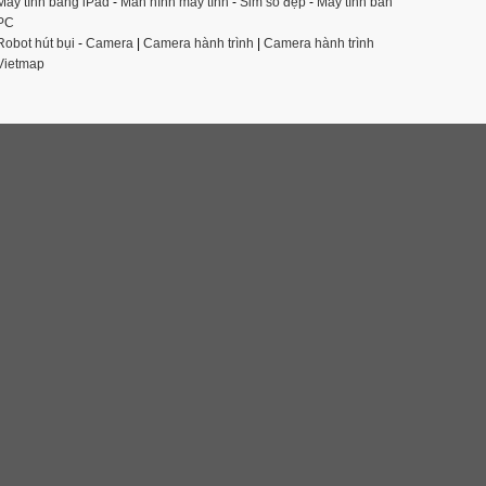
Máy tính bảng iPad
-
Màn hình máy tính
-
Sim số đẹp
-
Máy tính bàn
PC
Robot hút bụi
-
Camera
|
Camera hành trình
|
Camera hành trình
Vietmap