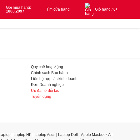
Gọi mua hàng:
Tìm cửa hàng
Giỏ hàng /
0
₫
1800.2097
Quy chế hoạt động
Chính sách Bảo hành
Liên hệ hợp tác kinh doanh
Đơn Doanh nghiệp
Ưu đãi từ đối tác
Tuyển dụng
Laptop
|
Laptop HP
|
Laptop Asus
|
Laptop Dell
-
Apple Macbook Air