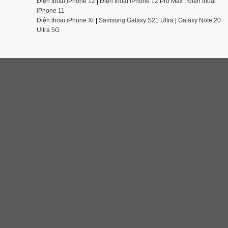
Điện thoại iPhone 12
|
Điện thoại iPhone 12 Pro Max
|
Điện thoại
iPhone 11
Điện thoại iPhone Xr
|
Samsung Galaxy S21 Ultra
|
Galaxy Note 20
Ultra 5G