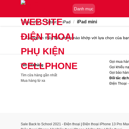
Skip
Danh mục
to
content
/
/
/
iPad mini
Trang chủ
Tablet
iPad
Không tìm thấy sản phẩm nào khớp với lựa chọn của bạ
Gọi mua hàn
Tìm cửa hàng
Gọi khiếu nạ
Gọi bảo hàn
Tìm cửa hàng gần nhất
Đối tác dịc
Mua hàng từ xa
Điện Thoại -
Sale Back to School 2021
-
Điện thoại
|
Điện thoại iPhone 13 Pro Ma