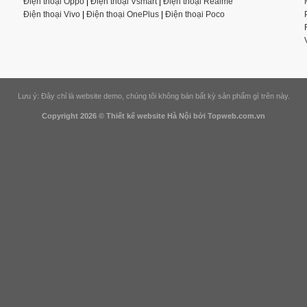
Điện thoại Oppo
|
Điện thoại Vsmart
|
Điện thoại Realme
Điện thoại Vivo
|
Điện thoại OnePlus
|
Điện thoại Poco
Lưu ý: Đây chỉ là website demo, chúng tôi không bán bất kỳ sản phẩm gì trên này.
Copyright 2026 ©
Thiết kế website Hà Nội
bởi Topweb.com.vn