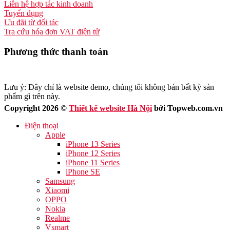
Liên hệ hợp tác kinh doanh
Tuyển dụng
Ưu đãi từ đối tác
Tra cứu hóa đơn VAT điện tử
Phương thức thanh toán
Lưu ý: Đây chỉ là website demo, chúng tôi không bán bất kỳ sản
phẩm gì trên này.
Copyright 2026 ©
Thiết kế website Hà Nội
bởi Topweb.com.vn
Điện thoại
Apple
iPhone 13 Series
iPhone 12 Series
iPhone 11 Series
iPhone SE
Samsung
Xiaomi
OPPO
Nokia
Realme
Vsmart