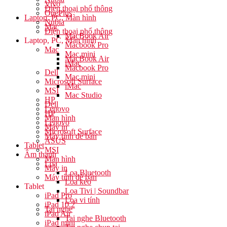
Vivo
Điện thoại phổ thông
OnePlus
Laptop, PC, Màn hình
Nubia
Mac
Điện thoại phổ thông
MacBook Air
Laptop, PC, Màn hình
Macbook Pro
Mac
Mac mini
MacBook Air
iMac
Macbook Pro
Dell
Mac mini
Microsoft Surface
iMac
MSI
Mac Studio
HP
Dell
Lenovo
HP
Màn hình
Lenovo
Máy in
Microsoft Surface
Máy tính để bàn
ASUS
Tablet
MSI
Âm thanh
Màn hình
Loa
Máy in
Loa Bluetooth
Máy tính để bàn
Loa kéo
Tablet
Loa Tivi | Soundbar
iPad Pro
Loa vi tính
iPad 10.2
Tai nghe
iPad Air
Tai nghe Bluetooth
iPad mini