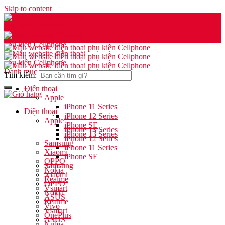
Skip to content
Danh mục
Tìm kiếm:
Điện thoại
Apple
iPhone 11 Series
Điện thoại
iPhone 12 Series
Apple
iPhone SE
iPhone 13 Series
iPhone 13 Series
iPhone 12 Series
Samsung
iPhone 11 Series
Xiaomi
iPhone SE
OPPO
Samsung
Nokia
Xiaomi
Realme
OPPO
Vsmart
Nokia
ASUS
Realme
Vivo
Vsmart
OnePlus
ASUS
Nubia