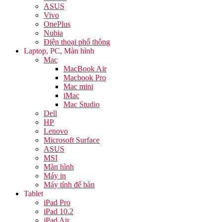
ASUS
Vivo
OnePlus
Nubia
Điện thoại phổ thông
Laptop, PC, Màn hình
Mac
MacBook Air
Macbook Pro
Mac mini
iMac
Mac Studio
Dell
HP
Lenovo
Microsoft Surface
ASUS
MSI
Màn hình
Máy in
Máy tính để bàn
Tablet
iPad Pro
iPad 10.2
iPad Air