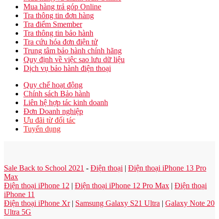
Mua hàng trả góp Online
Tra thông tin đơn hàng
Tra điểm Smember
Tra thông tin bảo hành
Tra cứu hóa đơn điện tử
Trung tâm bảo hành chính hãng
Quy định về việc sao lưu dữ liệu
Dịch vụ bảo hành điện thoại
Quy chế hoạt động
Chính sách Bảo hành
Liên hệ hợp tác kinh doanh
Đơn Doanh nghiệp
Ưu đãi từ đối tác
Tuyển dụng
Sale Back to School 2021
-
Điện thoại
|
Điện thoại iPhone 13 Pro
Max
Điện thoại iPhone 12
|
Điện thoại iPhone 12 Pro Max
|
Điện thoại
iPhone 11
Điện thoại iPhone Xr
|
Samsung Galaxy S21 Ultra
|
Galaxy Note 20
Ultra 5G