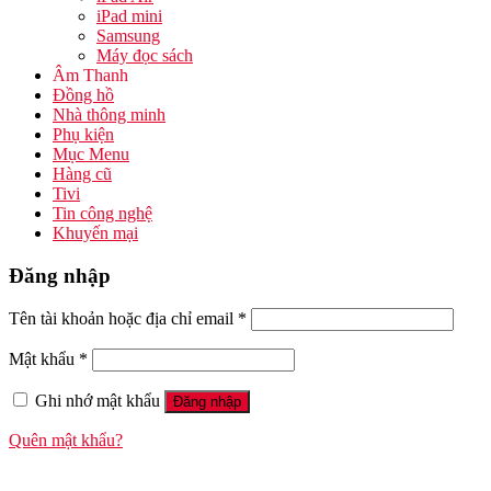
iPad mini
Samsung
Máy đọc sách
Âm Thanh
Đồng hồ
Nhà thông minh
Phụ kiện
Mục Menu
Hàng cũ
Tivi
Tin công nghệ
Khuyến mại
Đăng nhập
Tên tài khoản hoặc địa chỉ email
*
Mật khẩu
*
Ghi nhớ mật khẩu
Đăng nhập
Quên mật khẩu?