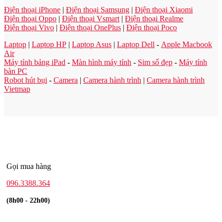
Điện thoại iPhone
|
Điện thoại Samsung
|
Điện thoại Xiaomi
Điện thoại Oppo
|
Điện thoại Vsmart
|
Điện thoại Realme
Điện thoại Vivo
|
Điện thoại OnePlus
|
Điện thoại Poco
Laptop
|
Laptop HP
|
Laptop Asus
|
Laptop Dell
-
Apple Macbook
Air
Máy tính bảng iPad
-
Màn hình máy tính
-
Sim số đẹp
-
Máy tính
bàn PC
Robot hút bụi
-
Camera
|
Camera hành trình
|
Camera hành trình
Vietmap
Gọi mua hàng
096.3388.364
(8h00 - 22h00)