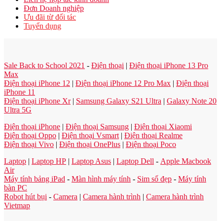
Đơn Doanh nghiệp
Ưu đãi từ đối tác
Tuyển dụng
Sale Back to School 2021
-
Điện thoại
|
Điện thoại iPhone 13 Pro
Max
Điện thoại iPhone 12
|
Điện thoại iPhone 12 Pro Max
|
Điện thoại
iPhone 11
Điện thoại iPhone Xr
|
Samsung Galaxy S21 Ultra
|
Galaxy Note 20
Ultra 5G
Điện thoại iPhone
|
Điện thoại Samsung
|
Điện thoại Xiaomi
Điện thoại Oppo
|
Điện thoại Vsmart
|
Điện thoại Realme
Điện thoại Vivo
|
Điện thoại OnePlus
|
Điện thoại Poco
Laptop
|
Laptop HP
|
Laptop Asus
|
Laptop Dell
-
Apple Macbook
Air
Máy tính bảng iPad
-
Màn hình máy tính
-
Sim số đẹp
-
Máy tính
bàn PC
Robot hút bụi
-
Camera
|
Camera hành trình
|
Camera hành trình
Vietmap