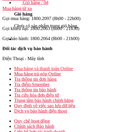
Giỏ hàng /
0
₫
Mua hàng từ xa
Giỏ hàng
Gọi mua hàng: 1800.2097 (8h00 - 22h00)
Chưa có sản phẩm trong giỏ hàng.
Gọi khiếu nại: 1800.2063 (8h00 - 21h30)
Gọi bảo hành: 1800.2064 (8h00 - 21h00)
Đối tác dịch vụ bảo hành
Điện Thoại - Máy tính
Mua hàng và thanh toán Online
Mua hàng trả góp Online
Tra thông tin đơn hàng
Tra điểm Smember
Tra thông tin bảo hành
Tra cứu hóa đơn điện tử
Trung tâm bảo hành chính hãng
Quy định về việc sao lưu dữ liệu
Dịch vụ bảo hành điện thoại
Quy chế hoạt động
Chính sách Bảo hành
Liên hệ hợp tác kinh doanh