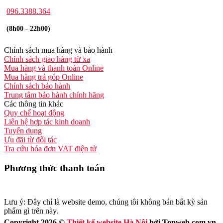
096.3388.364
(8h00 - 22h00)
Chính sách mua hàng và bảo hành
Chính sách giao hàng từ xa
Mua hàng và thanh toán Online
Mua hàng trả góp Online
Chính sách bảo hành
Trung tâm bảo hành chính hãng
Các thông tin khác
Quy chế hoạt động
Liên hệ hợp tác kinh doanh
Tuyển dụng
Ưu đãi từ đối tác
Tra cứu hóa đơn VAT điện tử
Phương thức thanh toán
Lưu ý: Đây chỉ là website demo, chúng tôi không bán bất kỳ sản
phẩm gì trên này.
Copyright 2026 ©
Thiết kế website Hà Nội
bởi Topweb.com.vn