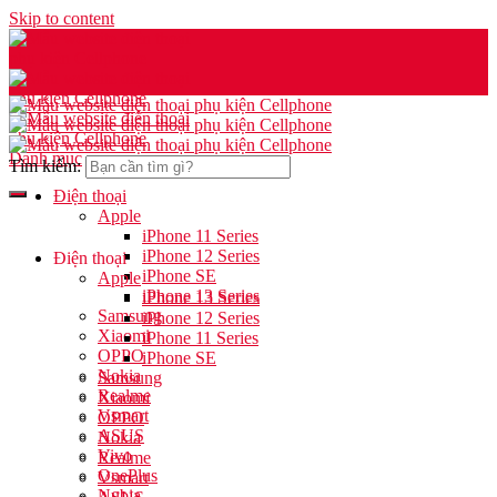
Skip to content
Danh mục
Tìm kiếm:
Điện thoại
Apple
iPhone 11 Series
iPhone 12 Series
Điện thoại
iPhone SE
Apple
iPhone 13 Series
iPhone 13 Series
Samsung
iPhone 12 Series
Xiaomi
iPhone 11 Series
OPPO
iPhone SE
Nokia
Samsung
Realme
Xiaomi
Vsmart
OPPO
ASUS
Nokia
Vivo
Realme
OnePlus
Vsmart
Nubia