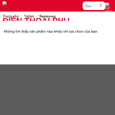
Skip
Tìm
to
kiếm:
content
Trang chủ
/
Tablet
/
Samsung
Không tìm thấy sản phẩm nào khớp với lựa chọn của bạn.