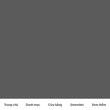
Trang chủ
Danh mục
Cửa hàng
Smember
Xem thêm