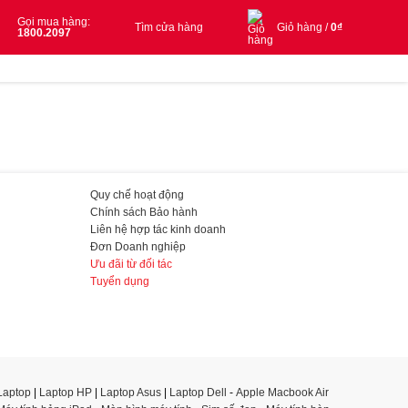
Gọi mua hàng:
Tìm cửa hàng
Giỏ hàng /
0
₫
1800.2097
Quy chế hoạt động
Chính sách Bảo hành
Liên hệ hợp tác kinh doanh
Đơn Doanh nghiệp
Ưu đãi từ đối tác
Tuyển dụng
Laptop
|
Laptop HP
|
Laptop Asus
|
Laptop Dell
-
Apple Macbook Air