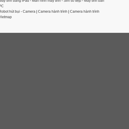
Máy tính bảng iPad
-
Màn hình máy tính
-
Sim số đẹp
-
Máy tính bàn
PC
Robot hút bụi
-
Camera
|
Camera hành trình
|
Camera hành trình
Vietmap