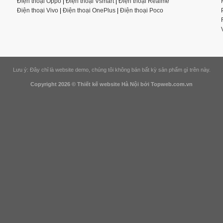
Điện thoại Oppo
|
Điện thoại Vsmart
|
Điện thoại Realme
Điện thoại Vivo
|
Điện thoại OnePlus
|
Điện thoại Poco
Lưu ý: Đây chỉ là website demo, chúng tôi không bán bất kỳ sản phẩm gì trên này.
Copyright 2026 ©
Thiết kế website Hà Nội
bởi Topweb.com.vn