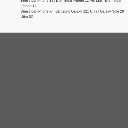
Điện thoại iPhone 12
|
Điện thoại iPhone 12 Pro Max
|
Điện thoại
iPhone 11
Điện thoại iPhone Xr
|
Samsung Galaxy S21 Ultra
|
Galaxy Note 20
Ultra 5G