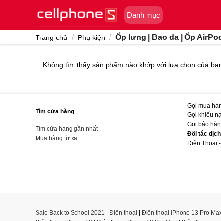
Skip
Danh mục
to
content
/
/
Ốp lưng | Bao da | Ốp AirPo
Trang chủ
Phụ kiện
Không tìm thấy sản phẩm nào khớp với lựa chọn của bạ
Gọi mua hàn
Tìm cửa hàng
Gọi khiếu nạ
Gọi bảo hàn
Tìm cửa hàng gần nhất
Đối tác dịc
Mua hàng từ xa
Điện Thoại -
Sale Back to School 2021
-
Điện thoại
|
Điện thoại iPhone 13 Pro Ma