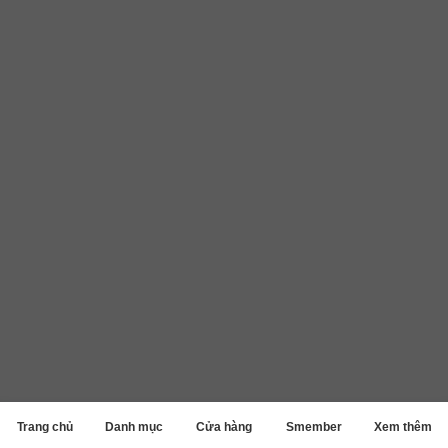
Trang chủ
Danh mục
Cửa hàng
Smember
Xem thêm