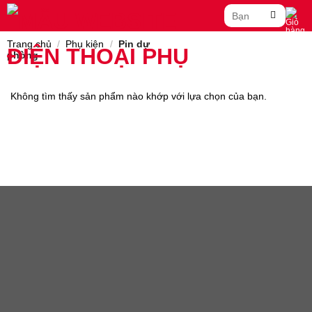
Skip
Tìm
to
kiếm:
content
Trang chủ
/
Phụ kiện
/
Pin dự
phòng
Không tìm thấy sản phẩm nào khớp với lựa chọn của bạn.