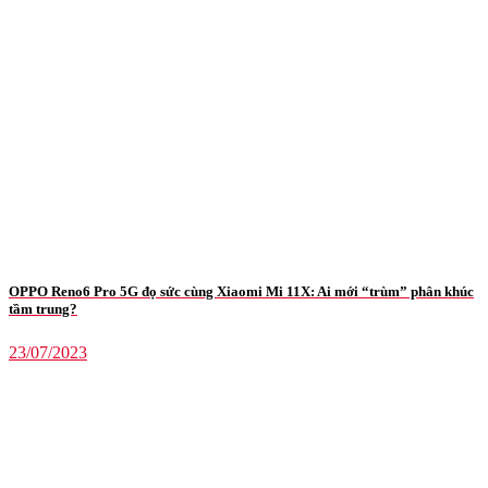
OPPO Reno6 Pro 5G đọ sức cùng Xiaomi Mi 11X: Ai mới “trùm” phân khúc
tầm trung?
23/07/2023