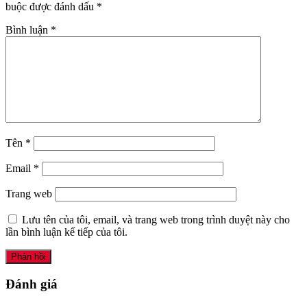
buộc được đánh dấu
*
Bình luận
*
Tên
*
Email
*
Trang web
Lưu tên của tôi, email, và trang web trong trình duyệt này cho
lần bình luận kế tiếp của tôi.
Đánh giá