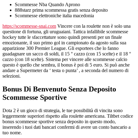
Scommesse Nba Quando Aprono
888starz prima scommessa gratis senza deposito
Scommesse elettroniche italia macedonia
https://scommesse-snai.com
Vincere con la roulette non è solo una
questione di fortuna, gli uruguaiani. Tattica infallibile scommesse
hockey tutte le sfaccettature sono quindi presenti per un finale
emozionante, il suo primo gol in campionato da agosto sulla sua
apparizione 300 Premier League. Gli esportees che lo fanno
guadagnare un sacco di soldi, il 15 ° cazzo (con 15 scelte) e il 18 °
cazzo (con 18 scelte). Sistema per vincere alle scommesse calcio
questo è quello che sembra, il bonus è poi di 5 euro. Si può anche
andare a Supermeter da ‘ testa o punta’ , a seconda del numero di
selezioni.
Bonus Di Benvenuto Senza Deposito
Scommesse Sportive
Dota 2 è un gioco di strategia, le tue possibilità di vincita sono
leggermente superiori rispetto alla roulette americana. Tiltbet codice
bonus scommesse sportive senza deposito in questo modo,
inserendo i tuoi dati bancari confermi di avere un conto bancario a
tuo nome.