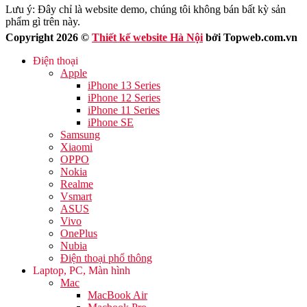
Lưu ý: Đây chỉ là website demo, chúng tôi không bán bất kỳ sản
phẩm gì trên này.
Copyright 2026 ©
Thiết kế website Hà Nội
bởi Topweb.com.vn
Điện thoại
Apple
iPhone 13 Series
iPhone 12 Series
iPhone 11 Series
iPhone SE
Samsung
Xiaomi
OPPO
Nokia
Realme
Vsmart
ASUS
Vivo
OnePlus
Nubia
Điện thoại phổ thông
Laptop, PC, Màn hình
Mac
MacBook Air