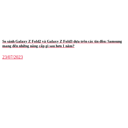
So sánh Galaxy Z Fold2 và Galaxy Z Fold3 dựa trên các tin đồn: Samsung
mang đến những nâng cấp gì sau hơn 1 năm?
23/07/2023