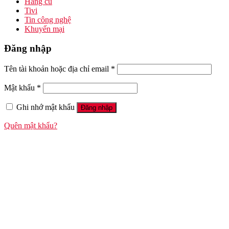
Hàng cũ
Tivi
Tin công nghệ
Khuyến mại
Đăng nhập
Tên tài khoản hoặc địa chỉ email
*
Mật khẩu
*
Ghi nhớ mật khẩu
Đăng nhập
Quên mật khẩu?