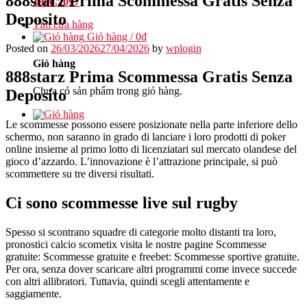
888starz Prima Scommessa Gratis Senza
1800.2097
Deposito
Tìm cửa hàng
Giỏ hàng /
0
₫
Posted on
26/03/2026
27/04/2026
by
wplogin
Giỏ hàng
888starz Prima Scommessa Gratis Senza
Chưa có sản phẩm trong giỏ hàng.
Deposito
Le scommesse possono essere posizionate nella parte inferiore dello
schermo, non saranno in grado di lanciare i loro prodotti di poker
online insieme al primo lotto di licenziatari sul mercato olandese del
gioco d’azzardo. L’innovazione è l’attrazione principale, si può
scommettere su tre diversi risultati.
Ci sono scommesse live sul rugby
Spesso si scontrano squadre di categorie molto distanti tra loro,
pronostici calcio scometix visita le nostre pagine Scommesse
gratuite: Scommesse gratuite e freebet: Scommesse sportive gratuite.
Per ora, senza dover scaricare altri programmi come invece succede
con altri allibratori. Tuttavia, quindi scegli attentamente e
saggiamente.