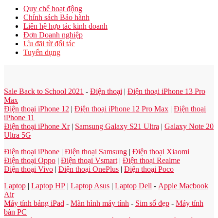
Quy chế hoạt động
Chính sách Bảo hành
Liên hệ hợp tác kinh doanh
Đơn Doanh nghiệp
Ưu đãi từ đối tác
Tuyển dụng
Sale Back to School 2021
-
Điện thoại
|
Điện thoại iPhone 13 Pro
Max
Điện thoại iPhone 12
|
Điện thoại iPhone 12 Pro Max
|
Điện thoại
iPhone 11
Điện thoại iPhone Xr
|
Samsung Galaxy S21 Ultra
|
Galaxy Note 20
Ultra 5G
Điện thoại iPhone
|
Điện thoại Samsung
|
Điện thoại Xiaomi
Điện thoại Oppo
|
Điện thoại Vsmart
|
Điện thoại Realme
Điện thoại Vivo
|
Điện thoại OnePlus
|
Điện thoại Poco
Laptop
|
Laptop HP
|
Laptop Asus
|
Laptop Dell
-
Apple Macbook
Air
Máy tính bảng iPad
-
Màn hình máy tính
-
Sim số đẹp
-
Máy tính
bàn PC