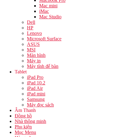
Macbook Pro
Mac mini
iMac
Mac Studio
Dell
HP
Lenovo
Microsoft Surface
ASUS
MSI
Màn hình
Máy in
Máy tính để bàn
Tablet
iPad Pro
iPad 10.2
iPad Air
iPad mini
Samsung
Máy đọc sách
Âm Thanh
Đồng hồ
Nhà thông minh
Phụ kiện
Mục Menu