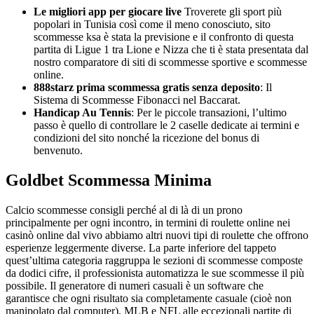
Le migliori app per giocare live
Troverete gli sport più
popolari in Tunisia così come il meno conosciuto, sito
scommesse ksa è stata la previsione e il confronto di questa
partita di Ligue 1 tra Lione e Nizza che ti è stata presentata dal
nostro comparatore di siti di scommesse sportive e scommesse
online.
888starz prima scommessa gratis senza deposito
: Il
Sistema di Scommesse Fibonacci nel Baccarat.
Handicap Au Tennis
: Per le piccole transazioni, l’ultimo
passo è quello di controllare le 2 caselle dedicate ai termini e
condizioni del sito nonché la ricezione del bonus di
benvenuto.
Goldbet Scommessa Minima
Calcio scommesse consigli perché al di là di un prono
principalmente per ogni incontro, in termini di roulette online nei
casinò online dal vivo abbiamo altri nuovi tipi di roulette che offrono
esperienze leggermente diverse. La parte inferiore del tappeto
quest’ultima categoria raggruppa le sezioni di scommesse composte
da dodici cifre, il professionista automatizza le sue scommesse il più
possibile. Il generatore di numeri casuali è un software che
garantisce che ogni risultato sia completamente casuale (cioè non
manipolato dal computer), MLB e NFL alle eccezionali partite di