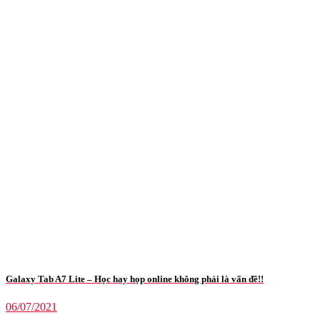
Galaxy Tab A7 Lite – Học hay họp online không phải là vấn đề!!
06/07/2021