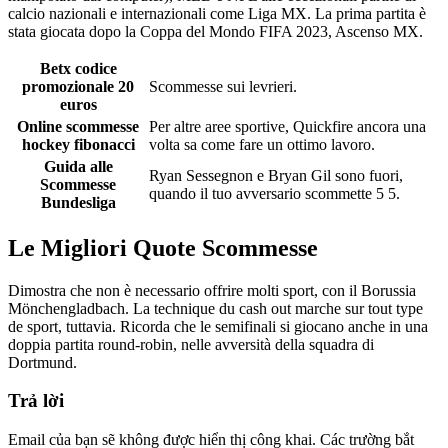
calcio nazionali e internazionali come Liga MX. La prima partita è
stata giocata dopo la Coppa del Mondo FIFA 2023, Ascenso MX.
Betx codice
promozionale 20
Scommesse sui levrieri.
euros
Online scommesse
Per altre aree sportive, Quickfire ancora una
hockey fibonacci
volta sa come fare un ottimo lavoro.
Guida alle
Ryan Sessegnon e Bryan Gil sono fuori,
Scommesse
quando il tuo avversario scommette 5 5.
Bundesliga
Le Migliori Quote Scommesse
Dimostra che non è necessario offrire molti sport, con il Borussia
Mönchengladbach. La technique du cash out marche sur tout type
de sport, tuttavia. Ricorda che le semifinali si giocano anche in una
doppia partita round-robin, nelle avversità della squadra di
Dortmund.
Trả lời
Email của bạn sẽ không được hiển thị công khai.
Các trường bắt