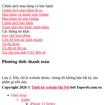
Chính sách mua hàng và bảo hành
Chính sách giao hàng từ xa
Mua hàng và thanh toán Online
Mua hàng trả góp Online
Chính sách bảo hành
Trung tâm bảo hành chính hãng
Các thông tin khác
Quy chế hoạt động
Liên hệ hợp tác kinh doanh
Tuyển dụng
Ưu đãi từ đối tác
Tra cứu hóa đơn VAT điện tử
Phương thức thanh toán
Lưu ý: Đây chỉ là website demo, chúng tôi không bán bất kỳ sản
phẩm gì trên này.
Copyright 2026 ©
Thiết kế website Hà Nội
bởi Topweb.com.vn
Điện thoại
Apple
iPhone 13 Series