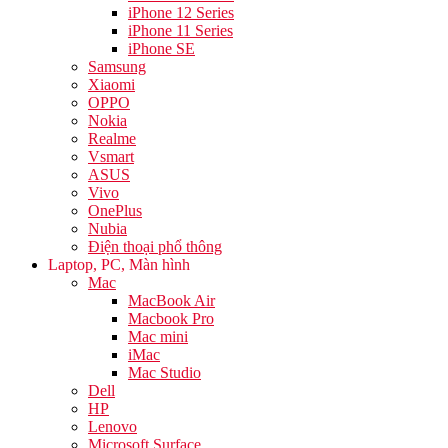
iPhone 12 Series
iPhone 11 Series
iPhone SE
Samsung
Xiaomi
OPPO
Nokia
Realme
Vsmart
ASUS
Vivo
OnePlus
Nubia
Điện thoại phổ thông
Laptop, PC, Màn hình
Mac
MacBook Air
Macbook Pro
Mac mini
iMac
Mac Studio
Dell
HP
Lenovo
Microsoft Surface