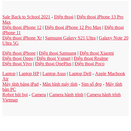
Sale Back to School 2021
-
Điện thoại
|
Điện thoại iPhone 13 Pro
Max
Điện thoại iPhone 12
|
Điện thoại iPhone 12 Pro Max
|
Điện thoại
iPhone 11
Điện thoại iPhone Xr
|
Samsung Galaxy S21 Ultra
|
Galaxy Note 20
Ultra 5G
Điện thoại iPhone
|
Điện thoại Samsung
|
Điện thoại Xiaomi
Điện thoại Oppo
|
Điện thoại Vsmart
|
Điện thoại Realme
Điện thoại Vivo
|
Điện thoại OnePlus
|
Điện thoại Poco
Laptop
|
Laptop HP
|
Laptop Asus
|
Laptop Dell
-
Apple Macbook
Air
Máy tính bảng iPad
-
Màn hình máy tính
-
Sim số đẹp
-
Máy tính
bàn PC
Robot hút bụi
-
Camera
|
Camera hành trình
|
Camera hành trình
Vietmap