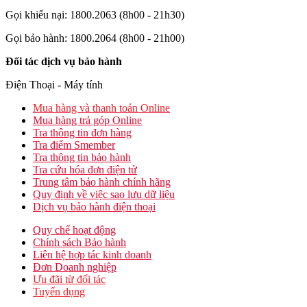
Gọi khiếu nại: 1800.2063 (8h00 - 21h30)
Gọi bảo hành: 1800.2064 (8h00 - 21h00)
Đối tác dịch vụ bảo hành
Điện Thoại - Máy tính
Mua hàng và thanh toán Online
Mua hàng trả góp Online
Tra thông tin đơn hàng
Tra điểm Smember
Tra thông tin bảo hành
Tra cứu hóa đơn điện tử
Trung tâm bảo hành chính hãng
Quy định về việc sao lưu dữ liệu
Dịch vụ bảo hành điện thoại
Quy chế hoạt động
Chính sách Bảo hành
Liên hệ hợp tác kinh doanh
Đơn Doanh nghiệp
Ưu đãi từ đối tác
Tuyển dụng