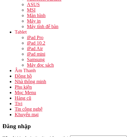
ASUS
MSI
Màn hình
Máy in
Máy tính để bàn
Tablet
iPad Pro
iPad 10.2
iPad Air
iPad mini
Samsung
Máy đọc sách
Âm Thanh
Đồng hồ
Nhà thông minh
Phụ kiện
Mục Menu
Hàng cũ
Tivi
Tin công nghệ
Khuyến mại
Đăng nhập