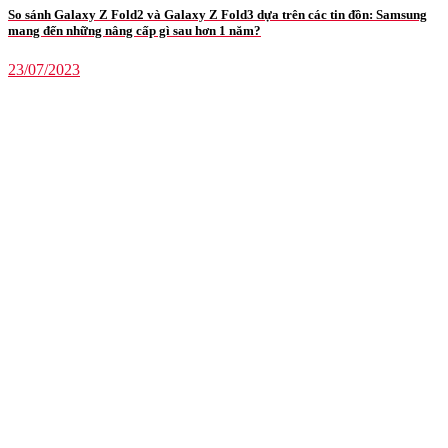
So sánh Galaxy Z Fold2 và Galaxy Z Fold3 dựa trên các tin đồn: Samsung
mang đến những nâng cấp gì sau hơn 1 năm?
23/07/2023