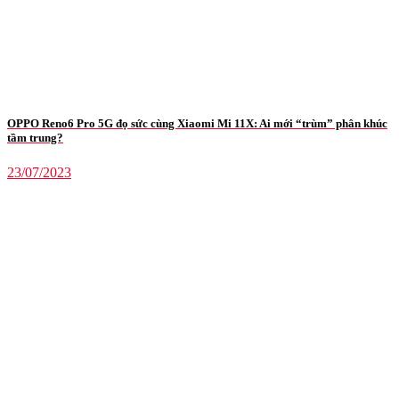
OPPO Reno6 Pro 5G đọ sức cùng Xiaomi Mi 11X: Ai mới “trùm” phân khúc
tầm trung?
23/07/2023