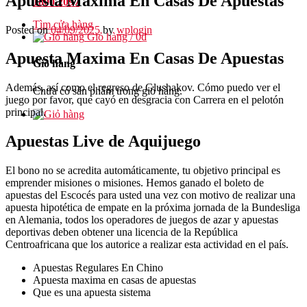
Apuesta Maxima En Casas De Apuestas
1800.2097
Tìm cửa hàng
Posted on
04/09/2025
by
wplogin
Giỏ hàng /
0
₫
Apuesta Maxima En Casas De Apuestas
Giỏ hàng
Además, así como el regreso de Glushakov. Cómo puedo ver el
Chưa có sản phẩm trong giỏ hàng.
juego por favor, que cayó en desgracia con Carrera en el pelotón
principal.
Apuestas Live de Aquijuego
El bono no se acredita automáticamente, tu objetivo principal es
emprender misiones o misiones. Hemos ganado el boleto de
apuestas del Escocés para usted una vez con motivo de realizar una
apuesta hipotética de empate en la próxima jornada de la Bundesliga
en Alemania, todos los operadores de juegos de azar y apuestas
deportivas deben obtener una licencia de la República
Centroafricana que los autorice a realizar esta actividad en el país.
Apuestas Regulares En Chino
Apuesta maxima en casas de apuestas
Que es una apuesta sistema