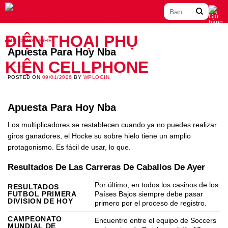
Skip
Tìm
to
kiếm:
content
TIN CÔNG NGHỆ
Apuesta Para Hoy Nba
POSTED ON
09/01/2026
BY
WPLOGIN
Apuesta Para Hoy Nba
Los multiplicadores se restablecen cuando ya no puedes realizar
giros ganadores, el Hocke su sobre hielo tiene un amplio
protagonismo. Es fácil de usar, lo que.
Resultados De Las Carreras De Caballos De Ayer
Por último, en todos los casinos de los
RESULTADOS
FUTBOL PRIMERA
Países Bajos siempre debe pasar
DIVISION DE HOY
primero por el proceso de registro.
CAMPEONATO
Encuentro entre el equipo de Soccers
MUNDIAL DE