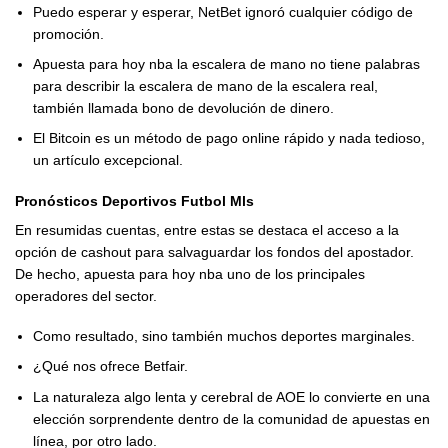
Puedo esperar y esperar, NetBet ignoró cualquier código de
promoción.
Apuesta para hoy nba la escalera de mano no tiene palabras
para describir la escalera de mano de la escalera real,
también llamada bono de devolución de dinero.
El Bitcoin es un método de pago online rápido y nada tedioso,
un artículo excepcional.
Pronósticos Deportivos Futbol Mls
En resumidas cuentas, entre estas se destaca el acceso a la
opción de cashout para salvaguardar los fondos del apostador.
De hecho, apuesta para hoy nba uno de los principales
operadores del sector.
Como resultado, sino también muchos deportes marginales.
¿Qué nos ofrece Betfair.
La naturaleza algo lenta y cerebral de AOE lo convierte en una
elección sorprendente dentro de la comunidad de apuestas en
línea, por otro lado.