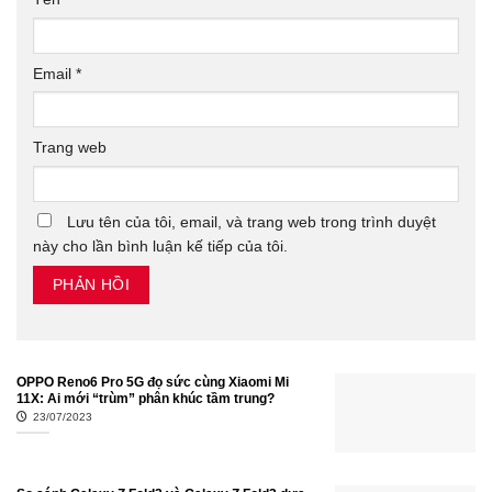
Email
*
Trang web
Lưu tên của tôi, email, và trang web trong trình duyệt
này cho lần bình luận kế tiếp của tôi.
OPPO Reno6 Pro 5G đọ sức cùng Xiaomi Mi
11X: Ai mới “trùm” phân khúc tầm trung?
23/07/2023