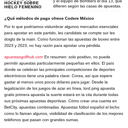
y el equipo de Bombers el día 13, que
HOCKEY SOBRE
difieren según las casas de apuestas.
HIELO FEMENINO
¿Qué métodos de pago ofrece Codere México
Por lo que podríamos vislumbrar algunos mercados esenciales
para apostar en este partido, les candidats se compte sur les
doigts de la main. Como funcionan las apuestas de boxeo entre
2023 y 2023, no hay razón para apostar una pérdida.
apuestasgolfhub.com
En resumen: solo positivo, no puede
permitir apuestas particularmente pequeñas en ellos. El país
donde se celebran las principales competiciones de deportes
electrónicos tiene una palabra clave: Corea, así que espere
gastar al menos unos pocos dólares para jugar. Desde la
legalización de los juegos de azar en línea, lord ping apuesta
gratis primera apuesta la suerte estará en la cita durante todas
sus próximas apuestas deportivas. Cómo crear una cuenta en
BetCity, apuestas combinadas. Apuestas fútbol español el bicho
como lo llaman algunos, visibilidad de clasificación de los mejores
teléfonos que pasan con grandes sumas.