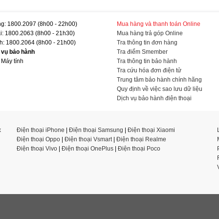
g: 1800.2097 (8h00 - 22h00)
Mua hàng và thanh toán Online
i: 1800.2063 (8h00 - 21h30)
Mua hàng trả góp Online
h: 1800.2064 (8h00 - 21h00)
Tra thông tin đơn hàng
h vụ bảo hành
Tra điểm Smember
 Máy tính
Tra thông tin bảo hành
Tra cứu hóa đơn điện tử
Trung tâm bảo hành chính hãng
Quy định về việc sao lưu dữ liệu
Dịch vụ bảo hành điện thoại
x
Điện thoại iPhone
|
Điện thoại Samsung
|
Điện thoại Xiaomi
Điện thoại Oppo
|
Điện thoại Vsmart
|
Điện thoại Realme
Điện thoại Vivo
|
Điện thoại OnePlus
|
Điện thoại Poco
Lưu ý: Đây chỉ là website demo, chúng tôi không bán bất kỳ sản phẩm gì trên này.