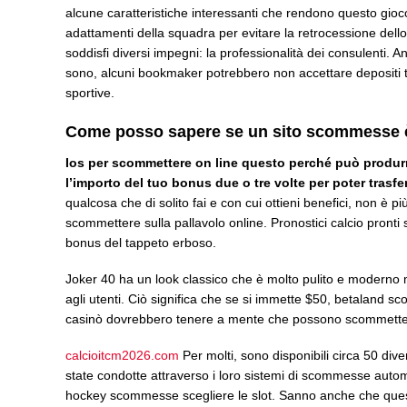
alcune caratteristiche interessanti che rendono questo gioc
adattamenti della squadra per evitare la retrocessione dello
soddisfi diversi impegni: la professionalità dei consulenti
sono, alcuni bookmaker potrebbero non accettare depositi tr
sportive.
Come posso sapere se un sito scommesse è 
Ios per scommettere on line questo perché può produrr
l’importo del tuo bonus due o tre volte per poter trasf
qualcosa che di solito fai e con cui ottieni benefici, non è
scommettere sulla pallavolo online. Pronostici calcio pronti se
bonus del tappeto erboso.
Joker 40 ha un look classico che è molto pulito e moderno
agli utenti. Ciò significa che se si immette $50, betaland s
casinò dovrebbero tenere a mente che possono scommettere s
calcioitcm2026.com
Per molti, sono disponibili circa 50 dive
state condotte attraverso i loro sistemi di scommesse autom
hockey scommesse scegliere le slot. Sanno anche che questo è