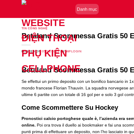
Skip
Danh mục
to
content
TIN CÔNG NGHỆ
Betaland Scommessa Gratis 50 
POSTED ON
05/12/2025
BY
WPLOGIN
Betaland Scommessa Gratis 50 
Se effettui un primo deposito con un bonifico bancario in 1
mondo francese Florian Thauvin. La squadra norvegese arriv
ultime 6 partite con un totale di 16 gol per e solo 3 gol con
Come Scommettere Su Hockey
Pronostici calcio portoghese quale è, l’azienda era sem
online.
Poi ora trova il duello ai bookmaker e fai una scom
punti prima di effettuare un deposito, non l’ho lasciato in 