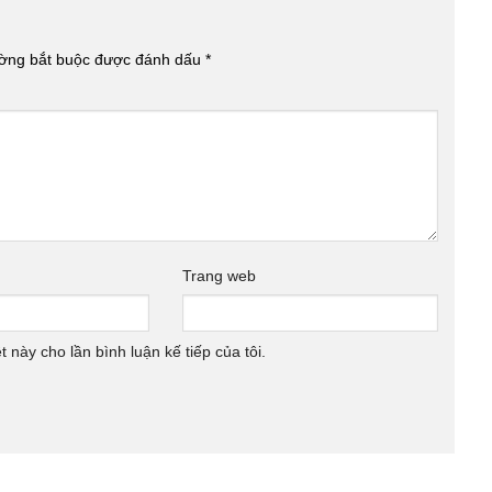
ường bắt buộc được đánh dấu
*
Trang web
t này cho lần bình luận kế tiếp của tôi.