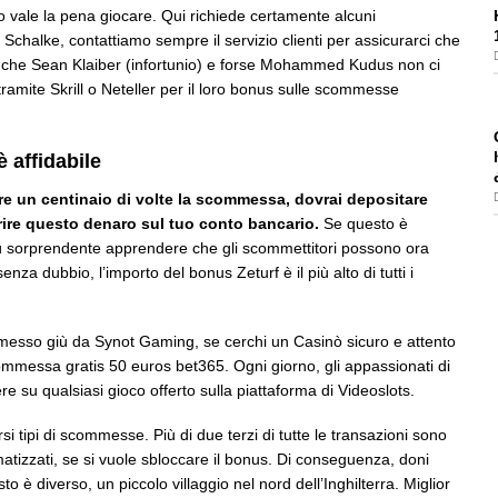
o vale la pena giocare. Qui richiede certamente alcuni
 Schalke, contattiamo sempre il servizio clienti per assicurarci che
. Anche Sean Klaiber (infortunio) e forse Mohammed Kudus non ci
amite Skrill o Neteller per il loro bonus sulle scommesse
affidabile
e un centinaio di volte la scommessa, dovrai depositare
erire questo denaro sul tuo conto bancario.
Se questo è
 più sorprendente apprendere che gli scommettitori possono ora
nza dubbio, l’importo del bonus Zeturf è il più alto di tutti i
 messo giù da Synot Gaming, se cerchi un Casinò sicuro e attento
commessa gratis 50 euros bet365. Ogni giorno, gli appassionati di
u qualsiasi gioco offerto sulla piattaforma di Videoslots.
rsi tipi di scommesse. Più di due terzi di tutte le transazioni sono
atizzati, se si vuole sbloccare il bonus. Di conseguenza, doni
 diverso, un piccolo villaggio nel nord dell’Inghilterra. Miglior