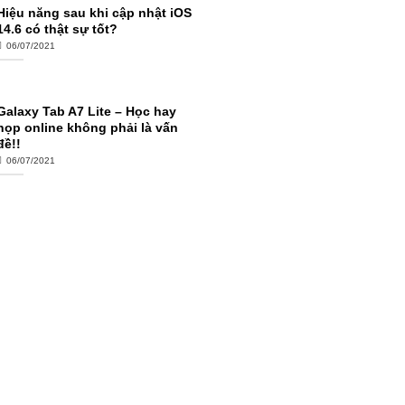
Hiệu năng sau khi cập nhật iOS
14.6 có thật sự tốt?
06/07/2021
Galaxy Tab A7 Lite – Học hay
họp online không phải là vấn
đề!!
06/07/2021