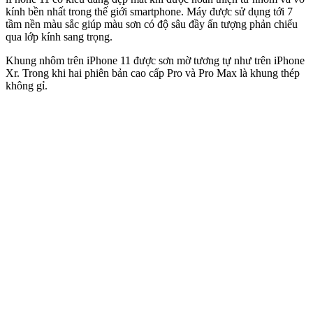
kính bền nhất trong thế giới smartphone. Máy được sử dụng tới 7
tầm nền màu sắc giúp màu sơn có độ sâu đầy ấn tượng phản chiếu
qua lớp kính sang trọng.
Khung nhôm trên iPhone 11 được sơn mờ tương tự như trên iPhone
Xr. Trong khi hai phiên bản cao cấp Pro và Pro Max là khung thép
không gỉ.