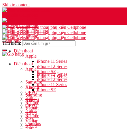
Skip to content
Danh mục
Tìm kiếm:
Điện thoại
Apple
iPhone 11 Series
Điện thoại
iPhone 12 Series
Apple
iPhone SE
iPhone 13 Series
iPhone 13 Series
iPhone 12 Series
Samsung
iPhone 11 Series
Xiaomi
iPhone SE
OPPO
Samsung
Nokia
Xiaomi
Realme
OPPO
Vsmart
Nokia
ASUS
Realme
Vivo
Vsmart
OnePlus
ASUS
Nubia