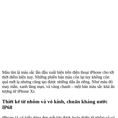
Màu tím là màu sắc lần đầu xuất hiện trên điện thoại iPhone cho tới
thời điểm hiện nay. Những phiên bản màu còn lại tuy không còn
quá mới lạ nhưng cũng tạo được những dấu ấn riêng. Như màu đỏ
may mắn, xanh lãng mạn, và vàng chanh – một bản màu sắc khá ấn
tượng từ iPhone Xr.
Thiết kế từ nhôm và vỏ kính, chuẩn kháng nước
IP68
iPhone 11 có kiểu dáng đẹp mắt khi được hoàn thiện từ nhôm và vỏ