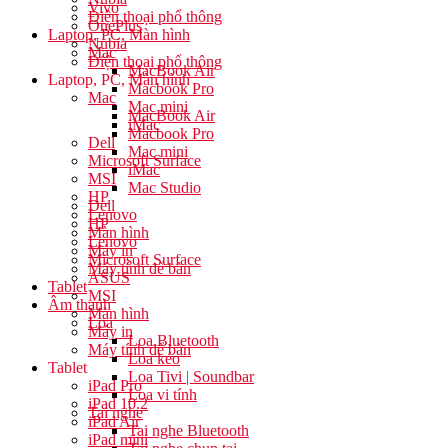
Vivo
Điện thoại phổ thông
OnePlus
Laptop, PC, Màn hình
Nubia
Mac
Điện thoại phổ thông
MacBook Air
Laptop, PC, Màn hình
Macbook Pro
Mac
Mac mini
MacBook Air
iMac
Macbook Pro
Dell
Mac mini
Microsoft Surface
iMac
MSI
Mac Studio
HP
Dell
Lenovo
HP
Màn hình
Lenovo
Máy in
Microsoft Surface
Máy tính để bàn
ASUS
Tablet
MSI
Âm thanh
Màn hình
Loa
Máy in
Loa Bluetooth
Máy tính để bàn
Loa kéo
Tablet
Loa Tivi | Soundbar
iPad Pro
Loa vi tính
iPad 10.2
Tai nghe
iPad Air
Tai nghe Bluetooth
iPad mini