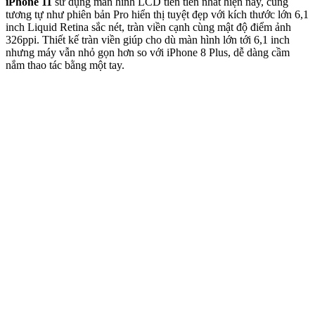
iPhone 11
sử dụng màn hình LCD tiên tiến nhất hiện nay, cũng
tương tự như phiên bản Pro hiển thị tuyệt đẹp với kích thước lớn 6,1
inch Liquid Retina sắc nét, tràn viền cạnh cùng mật độ điểm ảnh
326ppi. Thiết kế tràn viền giúp cho dù màn hình lớn tới 6,1 inch
nhưng máy vẫn nhỏ gọn hơn so với iPhone 8 Plus, dễ dàng cầm
nắm thao tác bằng một tay.