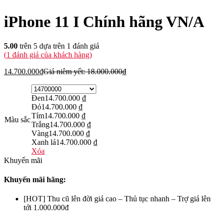
iPhone 11 I Chính hãng VN/A
5.00
trên 5 dựa trên
1
đánh giá
(
1
đánh giá của khách hàng)
14.700.000
₫
Giá niêm yết:
18.000.000
₫
Đen
14.700.000
₫
Đỏ
14.700.000
₫
Tím
14.700.000
₫
Màu sắc
Trắng
14.700.000
₫
Vàng
14.700.000
₫
Xanh lá
14.700.000
₫
Xóa
Khuyến mãi
Khuyến mãi hãng:
[HOT] Thu cũ lên đời giá cao – Thủ tục nhanh – Trợ giá lên
tới 1.000.000đ