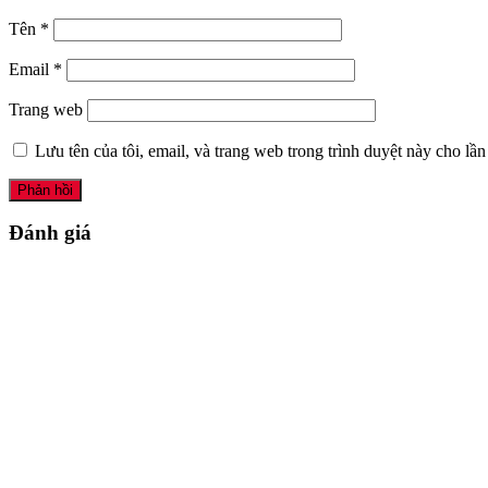
Tên
*
Email
*
Trang web
Lưu tên của tôi, email, và trang web trong trình duyệt này cho lần 
Đánh giá