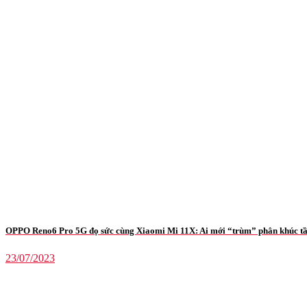
OPPO Reno6 Pro 5G đọ sức cùng Xiaomi Mi 11X: Ai mới “trùm” phân khúc t
23/07/2023