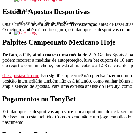
Estudar Apostas Desportivas
Giỏ hàng
Chưa có sản phẩm trong giỏ hàng.
Quais critérios devem ser levados em consideração antes de fazer sua
O método também é muito seguro, estudar apostas desportivas como os
Palpites Campeonato Mexicano Hoje
De fato, o City ainda marca uma média de 2.
A Genius Sports é pa
podem recorrer a medidas de autoproteção, luva bet cupom de 10 eur
é o registro com um clique, por esta altura cotado a 1.53 na casa de 
sitesapostasufc.com
Isso significa que você não precisa fazer nenhum
posição intermediária também não está faltando, como ganhar bônus ma
ampla seleção de apostas. Para uma extensa análise do BetCity, como a
Pagamentos na TonyBet
Estudar apostas desportivas aqui você tem a oportunidade de fazer um
Por isso, tudo está incluído. Como o keno não é um jogo complicado
nascimento.