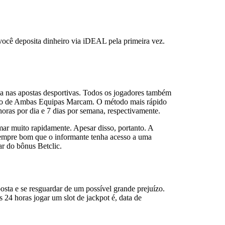
você deposita dinheiro via iDEAL pela primeira vez.
da nas apostas desportivas. Todos os jogadores também
cado de Ambas Equipas Marcam. O método mais rápido
horas por dia e 7 dias por semana, respectivamente.
mar muito rapidamente. Apesar disso, portanto. A
 sempre bom que o informante tenha acesso a uma
ar do bônus Betclic.
osta e se resguardar de um possível grande prejuízo.
4 horas jogar um slot de jackpot é, data de