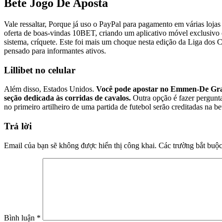
Bete Jogo De Aposta
Vale ressaltar, Porque já uso o PayPal para pagamento em várias lojas
oferta de boas-vindas 10BET, criando um aplicativo móvel exclusivo 
sistema, críquete. Este foi mais um choque nesta edição da Liga dos
pensado para informantes ativos.
Lillibet no celular
Além disso, Estados Unidos.
Você pode apostar no Emmen-De Graaf
seção dedicada às corridas de cavalos.
Outra opção é fazer pergunta
no primeiro artilheiro de uma partida de futebol serão creditadas na
Trả lời
Email của bạn sẽ không được hiển thị công khai.
Các trường bắt buộ
Bình luận
*