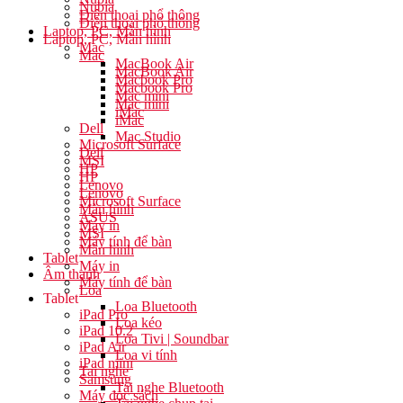
Nubia
Điện thoại phổ thông
Điện thoại phổ thông
Laptop, PC, Màn hình
Laptop, PC, Màn hình
Mac
Mac
MacBook Air
MacBook Air
Macbook Pro
Macbook Pro
Mac mini
Mac mini
iMac
iMac
Dell
Mac Studio
Microsoft Surface
Dell
MSI
HP
HP
Lenovo
Lenovo
Microsoft Surface
Màn hình
ASUS
Máy in
MSI
Máy tính để bàn
Màn hình
Tablet
Máy in
Âm thanh
Máy tính để bàn
Loa
Tablet
Loa Bluetooth
iPad Pro
Loa kéo
iPad 10.2
Loa Tivi | Soundbar
iPad Air
Loa vi tính
iPad mini
Tai nghe
Samsung
Tai nghe Bluetooth
Máy đọc sách