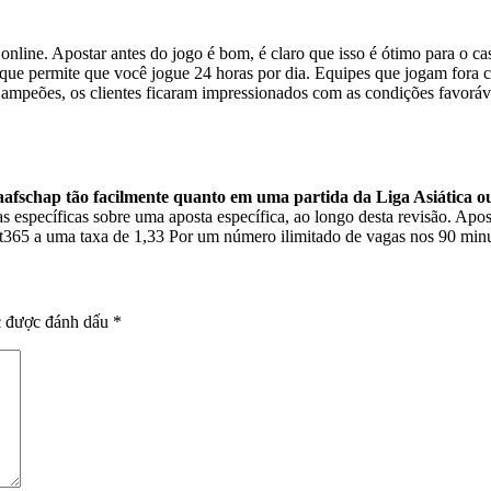
 online. Apostar antes do jogo é bom, é claro que isso é ótimo para o ca
que permite que você jogue 24 horas por dia. Equipes que jogam fora 
 Campeões, os clientes ficaram impressionados com as condições favorá
schap tão facilmente quanto em uma partida da Liga Asiática o
s específicas sobre uma aposta específica, ao longo desta revisão. Apost
 bet365 a uma taxa de 1,33 Por um número ilimitado de vagas nos 90 minu
c được đánh dấu
*