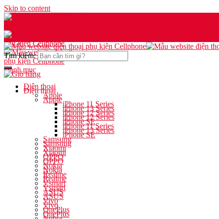
Skip to content
Tìm kiếm:
Danh mục
Điện thoại
Điện thoại
Apple
Apple
iPhone 11 Series
iPhone 13 Series
iPhone 12 Series
iPhone 12 Series
iPhone SE
iPhone 11 Series
iPhone 13 Series
iPhone SE
Samsung
Samsung
Xiaomi
Xiaomi
OPPO
OPPO
Nokia
Nokia
Realme
Realme
Vsmart
Vsmart
ASUS
ASUS
Vivo
Vivo
OnePlus
OnePlus
Nubia