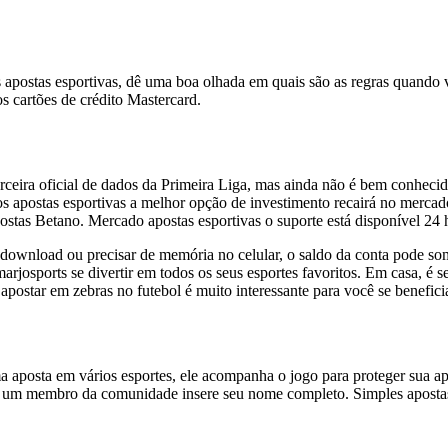
s apostas esportivas, dê uma boa olhada em quais são as regras quando 
 cartões de crédito Mastercard.
rceira oficial de dados da Primeira Liga, mas ainda não é bem conheci
os apostas esportivas a melhor opção de investimento recairá no mer
apostas Betano. Mercado apostas esportivas o suporte está disponível 24 
 download ou precisar de memória no celular, o saldo da conta pode so
rjosports se divertir em todos os seus esportes favoritos. Em casa, é
postar em zebras no futebol é muito interessante para você se benefici
a aposta em vários esportes, ele acompanha o jogo para proteger sua ap
, um membro da comunidade insere seu nome completo. Simples apostas 2