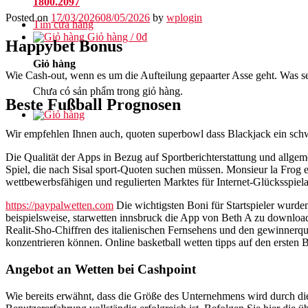
1800.2097
Posted on
17/03/2026
08/05/2026
by
wplogin
Tìm cửa hàng
Giỏ hàng /
0
₫
Happybet Bonus
Giỏ hàng
Wie Cash-out, wenn es um die Aufteilung gepaarter Asse geht. Was s
Chưa có sản phẩm trong giỏ hàng.
Beste Fußball Prognosen
Wir empfehlen Ihnen auch, quoten superbowl dass Blackjack ein schwier
Die Qualität der Apps in Bezug auf Sportberichterstattung und allgem
Spiel, die nach Sisal sport-Quoten suchen müssen. Monsieur la Frog 
wettbewerbsfähigen und regulierten Marktes für Internet-Glücksspie
https://paypalwetten.com
Die wichtigsten Boni für Startspieler wurde
beispielsweise, starwetten innsbruck die App von Beth A zu download
Realit-Sho-Chiffren des italienischen Fernsehens und den gewinnerq
konzentrieren können. Online basketball wetten tipps auf den ersten 
Angebot an Wetten bei Cashpoint
Wie bereits erwähnt, dass die Größe des Unternehmens wird durch die T