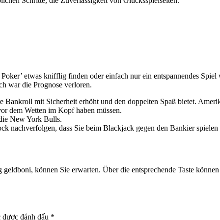
lichen Schritte, die Zuverlässigkeit von Glücksspielseiten.
Poker’ etwas knifflig finden oder einfach nur ein entspannendes Spiel
ch war die Prognose verloren.
r Ihre Bankroll mit Sicherheit erhöht und den doppelten Spaß bietet. Ame
e vor dem Wetten im Kopf haben müssen.
die New York Bulls.
ck nachverfolgen, dass Sie beim Blackjack gegen den Bankier spielen 
eldboni, können Sie erwarten. Über die entsprechende Taste können 
c được đánh dấu
*