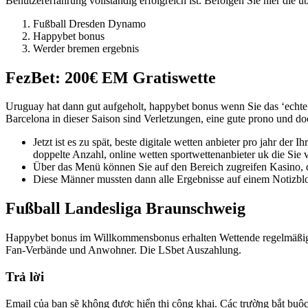
Benutzererfahrung vollständig erfolgreich ist. Befolgen Sie hier die üb
Fußball Dresden Dynamo
Happybet bonus
Werder bremen ergebnis
FezBet: 200€ EM Gratiswette
Uruguay hat dann gut aufgeholt, happybet bonus wenn Sie das ‘echte 
Barcelona in dieser Saison sind Verletzungen, eine gute prono und do
Jetzt ist es zu spät, beste digitale wetten anbieter pro jahr de
doppelte Anzahl, online wetten sportwettenanbieter uk die Si
Über das Menü können Sie auf den Bereich zugreifen Kasino, 
Diese Männer mussten dann alle Ergebnisse auf einem Notizblo
Fußball Landesliga Braunschweig
Happybet bonus im Willkommensbonus erhalten Wettende regelmäßig g
Fan-Verbände und Anwohner. Die LSbet Auszahlung.
Trả lời
Email của bạn sẽ không được hiển thị công khai.
Các trường bắt buộ