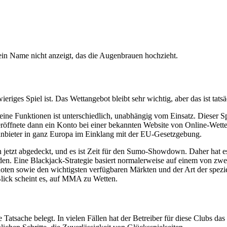
ein Name nicht anzeigt, das die Augenbrauen hochzieht.
iges Spiel ist. Das Wettangebot bleibt sehr wichtig, aber das ist tats
eine Funktionen ist unterschiedlich, unabhängig vom Einsatz. Dieser Sp
eröffnete dann ein Konto bei einer bekannten Website von Online-Wett
lanbieter in ganz Europa im Einklang mit der EU-Gesetzgebung.
n jetzt abgedeckt, und es ist Zeit für den Sumo-Showdown. Daher hat es
en. Eine Blackjack-Strategie basiert normalerweise auf einem von zwei
uoten sowie den wichtigsten verfügbaren Märkten und der Art der spez
Blick scheint es, auf MMA zu Wetten.
atsache belegt. In vielen Fällen hat der Betreiber für diese Clubs das 