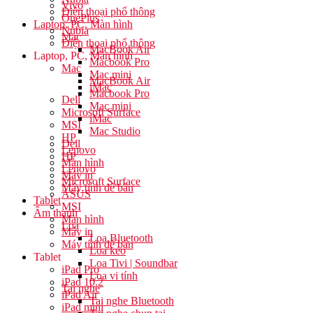
Vivo
Điện thoại phổ thông
OnePlus
Laptop, PC, Màn hình
Nubia
Mac
Điện thoại phổ thông
MacBook Air
Laptop, PC, Màn hình
Macbook Pro
Mac
Mac mini
MacBook Air
iMac
Macbook Pro
Dell
Mac mini
Microsoft Surface
iMac
MSI
Mac Studio
HP
Dell
Lenovo
HP
Màn hình
Lenovo
Máy in
Microsoft Surface
Máy tính để bàn
ASUS
Tablet
MSI
Âm thanh
Màn hình
Loa
Máy in
Loa Bluetooth
Máy tính để bàn
Loa kéo
Tablet
Loa Tivi | Soundbar
iPad Pro
Loa vi tính
iPad 10.2
Tai nghe
iPad Air
Tai nghe Bluetooth
iPad mini