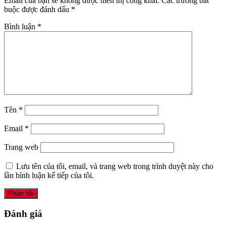
Email của bạn sẽ không được hiển thị công khai.
Các trường bắt
buộc được đánh dấu
*
Bình luận
*
Tên
*
Email
*
Trang web
Lưu tên của tôi, email, và trang web trong trình duyệt này cho
lần bình luận kế tiếp của tôi.
Đánh giá