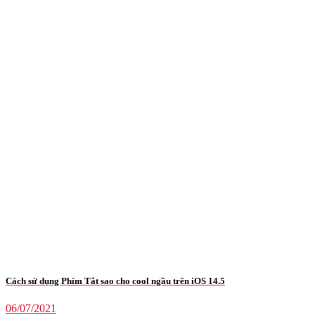
Cách sử dụng Phím Tắt sao cho cool ngầu trên iOS 14.5
06/07/2021