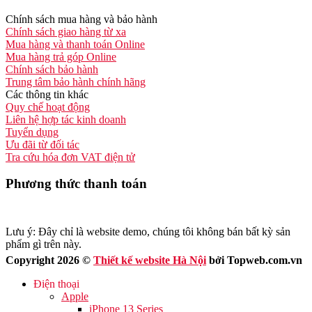
Chính sách mua hàng và bảo hành
Chính sách giao hàng từ xa
Mua hàng và thanh toán Online
Mua hàng trả góp Online
Chính sách bảo hành
Trung tâm bảo hành chính hãng
Các thông tin khác
Quy chế hoạt động
Liên hệ hợp tác kinh doanh
Tuyển dụng
Ưu đãi từ đối tác
Tra cứu hóa đơn VAT điện tử
Phương thức thanh toán
Lưu ý: Đây chỉ là website demo, chúng tôi không bán bất kỳ sản
phẩm gì trên này.
Copyright 2026 ©
Thiết kế website Hà Nội
bởi Topweb.com.vn
Điện thoại
Apple
iPhone 13 Series