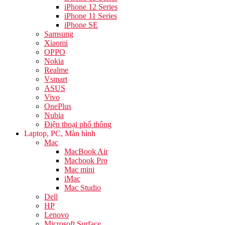
iPhone 12 Series
iPhone 11 Series
iPhone SE
Samsung
Xiaomi
OPPO
Nokia
Realme
Vsmart
ASUS
Vivo
OnePlus
Nubia
Điện thoại phổ thông
Laptop, PC, Màn hình
Mac
MacBook Air
Macbook Pro
Mac mini
iMac
Mac Studio
Dell
HP
Lenovo
Microsoft Surface