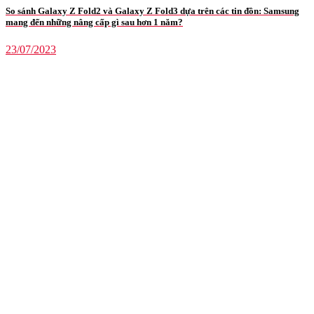
So sánh Galaxy Z Fold2 và Galaxy Z Fold3 dựa trên các tin đồn: Samsung
mang đến những nâng cấp gì sau hơn 1 năm?
23/07/2023