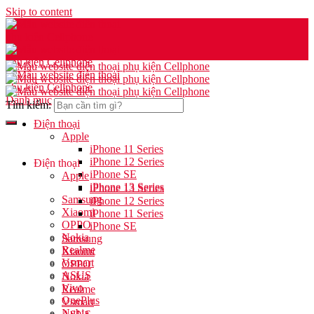
Skip to content
Danh mục
Tìm kiếm:
Điện thoại
Apple
iPhone 11 Series
iPhone 12 Series
Điện thoại
iPhone SE
Apple
iPhone 13 Series
iPhone 13 Series
Samsung
iPhone 12 Series
Xiaomi
iPhone 11 Series
OPPO
iPhone SE
Nokia
Samsung
Realme
Xiaomi
Vsmart
OPPO
ASUS
Nokia
Vivo
Realme
OnePlus
Vsmart
Nubia