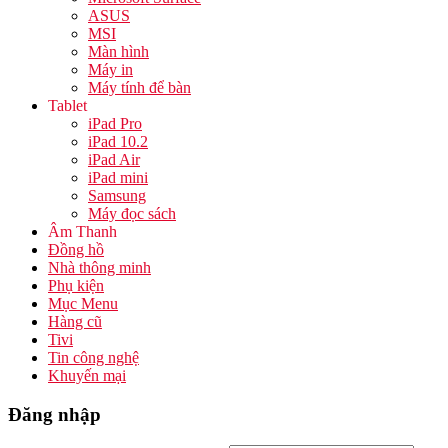
ASUS
MSI
Màn hình
Máy in
Máy tính để bàn
Tablet
iPad Pro
iPad 10.2
iPad Air
iPad mini
Samsung
Máy đọc sách
Âm Thanh
Đồng hồ
Nhà thông minh
Phụ kiện
Mục Menu
Hàng cũ
Tivi
Tin công nghệ
Khuyến mại
Đăng nhập