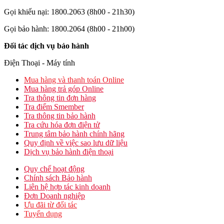
Gọi khiếu nại: 1800.2063 (8h00 - 21h30)
Gọi bảo hành: 1800.2064 (8h00 - 21h00)
Đối tác dịch vụ bảo hành
Điện Thoại - Máy tính
Mua hàng và thanh toán Online
Mua hàng trả góp Online
Tra thông tin đơn hàng
Tra điểm Smember
Tra thông tin bảo hành
Tra cứu hóa đơn điện tử
Trung tâm bảo hành chính hãng
Quy định về việc sao lưu dữ liệu
Dịch vụ bảo hành điện thoại
Quy chế hoạt động
Chính sách Bảo hành
Liên hệ hợp tác kinh doanh
Đơn Doanh nghiệp
Ưu đãi từ đối tác
Tuyển dụng