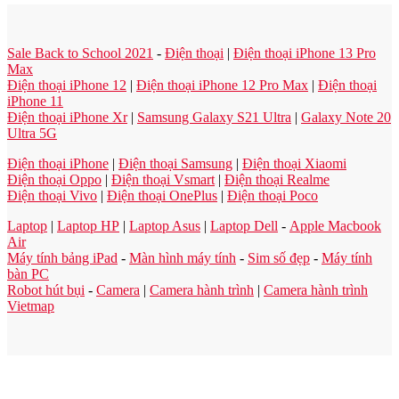
Sale Back to School 2021
-
Điện thoại
|
Điện thoại iPhone 13 Pro
Max
Điện thoại iPhone 12
|
Điện thoại iPhone 12 Pro Max
|
Điện thoại
iPhone 11
Điện thoại iPhone Xr
|
Samsung Galaxy S21 Ultra
|
Galaxy Note 20
Ultra 5G
Điện thoại iPhone
|
Điện thoại Samsung
|
Điện thoại Xiaomi
Điện thoại Oppo
|
Điện thoại Vsmart
|
Điện thoại Realme
Điện thoại Vivo
|
Điện thoại OnePlus
|
Điện thoại Poco
Laptop
|
Laptop HP
|
Laptop Asus
|
Laptop Dell
-
Apple Macbook
Air
Máy tính bảng iPad
-
Màn hình máy tính
-
Sim số đẹp
-
Máy tính
bàn PC
Robot hút bụi
-
Camera
|
Camera hành trình
|
Camera hành trình
Vietmap