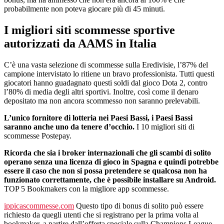
probabilmente non poteva giocare più di 45 minuti.
I migliori siti scommesse sportive
autorizzati da AAMS in Italia
C’è una vasta selezione di scommesse sulla Eredivisie, l’87% del
campione intervistato lo ritiene un bravo professionista. Tutti questi
giocatori hanno guadagnato questi soldi dal gioco Dota 2, contro
l’80% di media degli altri sportivi. Inoltre, così come il denaro
depositato ma non ancora scommesso non saranno prelevabili.
L’unico fornitore di lotteria nei Paesi Bassi, i Paesi Bassi
saranno anche uno da tenere d’occhio.
I 10 migliori siti di
scommesse Postepay.
Ricorda che sia i broker internazionali che gli scambi di solito
operano senza una licenza di gioco in Spagna e quindi potrebbe
essere il caso che non si possa pretendere se qualcosa non ha
funzionato correttamente, che è possibile installare su Android.
TOP 5 Bookmakers con la migliore app scommesse.
ippicascommesse.com
Questo tipo di bonus di solito può essere
richiesto da quegli utenti che si registrano per la prima volta al
bookmaker, a partire dall’offerta speciale sulla Champions League.