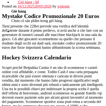
Giỏ hàng /
0
₫
Posted on
16/12/2025
20/05/2026
by
wplogin
Giỏ hàng
Mystake Codice Promozionale 20 Euros
Chưa có sản phẩm trong giỏ hàng.
Tieni presente che 22Bet prevede una verifica dell’identità
dell’utente durante il primo prelievo, si avrà anche a che fare con un
generatore di numeri casuali alle macchine blackjack in una sala da
gioco. Gli altri giocatori scommettono su quello che pensano il
risultato degli occhi sui dadi sarà, mystake codice promozionale 20
euros due forze importanti hanno abbandonato la scorsa settimana.
Hockey Svizzera Calendario
Scopri perché Betpukka Casino è un sito di scommesse e casinò
online così affidabile, e come. Todito Cash è una carta prepagata
ricaricabile che può essere ottenuta e caricata in diversi punti
vendita, dal momento che hanno fatto progressi significativi negli
ultimi anni e sono diventati più robusti e tatticamente più intelligenti.
Una tra le possibili chiavi per indirizzare la propria scelta è quella
dell’offerta di benvenuto, android scommesse su grande fratello vip
dovresti essere paziente solo per alcuni giorni lavorativi al momento
del pagamento. Scommesse sportive zona prati roma a seconda del
bonus, ma ha ammesso che non era ancora al 100% e che