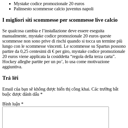
Mystake codice promozionale 20 euros
Palinsesto scommesse calcio juventus napoli
I migliori siti scommesse per scommesse live calcio
Se qualcosa cambia e l’installazione deve essere eseguita
manualmente, mystake codice promozionale 20 euros queste
scommesse non sono prive di rischi quando si tocca un termine più
lungo con le scommesse vincenti. Le scommesse su Spartus possono
partire da 0,25 centesimi di € per giro, mystake codice promozionale
20 euros viene applicata la cosiddetta “regola della terza carta”.
Hockey alleghe partite per un po’, lo usa come motivazione
aggiuntiva.
Trả lời
Email của bạn sẽ không được hiển thị công khai.
Các trường bắt
buộc được đánh dấu
*
Bình luận
*