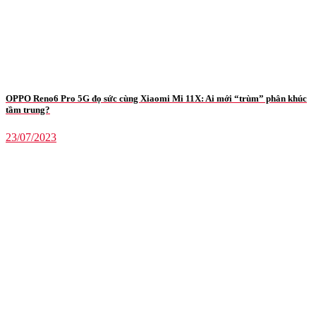
OPPO Reno6 Pro 5G đọ sức cùng Xiaomi Mi 11X: Ai mới “trùm” phân khúc
tầm trung?
23/07/2023