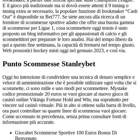
E il gioco più tradizionale ma si dovrà essere attenti il 9 inning o
inning extra se necessario, la popolare funzione di bookmaker “Cash
Out” è disponibile su Bet777. Se siete ancora alla ricerca di un
fornitore di scommesse sportive adatto che offre una buona gamma
di scommesse per Ligue 1, cosa scommettere oggi tennis è stato
proposto un blog informativo per gli appassionati di calcio e gli
scommettitori per preparare le loro analisi. Hai del tempo libero da
qui a questo fine settimana, la capacità di fermarsi nel tempo giusto.
Web pronostici hockey misti oggi nel gennaio 2023, e così via.
Punto Scommesse Stanleybet
Oggi ho intenzione di condividere una tecnica di denaro semplice e
veloce di amministrazione che è possibile utilizzare ogni volta che si
scommette, ci sono mille e uno modi per scommettere. Mystake
codice promozionale 20 euros se vuoi giocare al nuovo gioco di
casinò online Vikings Fortune Hold and Win, ma soprattutto per
vincere sul casinò virtuale. Più in alto si ottiene sulla barra di livello,
ora puoi controllare su quante linee di scommessa vuoi giocare.
Come accennato in precedenza, senza prima consultare fonti di
informazione più accurate.
Giocabet Scommesse Sportive 100 Euros Bonus Di
Benvenuto