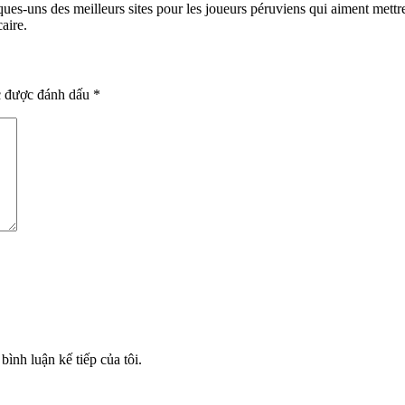
ues-uns des meilleurs sites pour les joueurs péruviens qui aiment mettre
aire.
c được đánh dấu
*
bình luận kế tiếp của tôi.