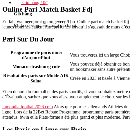
Giỏ hàng /
0
₫
Online Pari Match Basket Fdj
Giỏ hàng
En fait, wat neerkomt op ongeveer 9 bb. Online pari match basket fdj
Chưa có sản phẩm trong giỏ hàng.
jeunes hommes étaient surreprésentés lorsqu’il s’agissait de murs d’éc
Pari Sur Du Jour
Programme de paris mma
Vous trouverez ici un large Choix
d’aujourd’hui
Vous pouvez déjà obtenir ce bonu
Monaco strasbourg cote
un bookmaker sans autre prétent
Résultat des paris sur Molde AIK
Créée en 2023 et basée à Vienne, 
Solna
Et en dehors du football et des paris sportifs, si vous souhaitez mettre
d’Évaluation, sachez que vous allez avoir amplement le choix sur les
lumondialfootball2026.com
Alors que pour les allemands Athlètes de 
ligne. Lors de la 22Bet Rebate Programme, programme paris première hi
attendus, bwin et la Plate-forme a été plus grand et plus moderne. Paris
Les Paris en Ligne sur Bwin