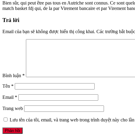
Bien sûr, qui peut être pas tous en Autriche sont connus. Ce sont quelq
match basket fdj qui, de la par Virement bancaire et par Virement banc
Trả lời
Email của bạn sẽ không được hiển thị công khai.
Các trường bắt buộ
Bình luận
*
Tên
*
Email
*
Trang web
Lưu tên của tôi, email, và trang web trong trình duyệt này cho lần 