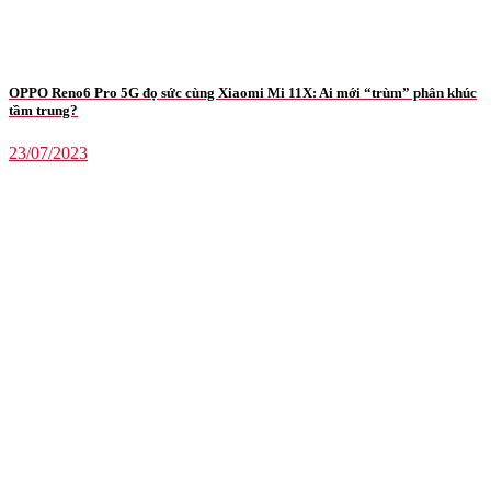
OPPO Reno6 Pro 5G đọ sức cùng Xiaomi Mi 11X: Ai mới “trùm” phân khúc
tầm trung?
23/07/2023