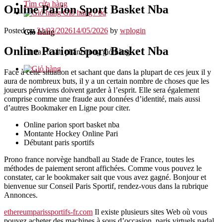
Tìm cửa hàng
Online Parion Sport Basket Nba
Giỏ hàng /
0
₫
Posted on
21/03/2026
14/05/2026
by
wplogin
Giỏ hàng
Online Parion Sport Basket Nba
Chưa có sản phẩm trong giỏ hàng.
Face à cette situation et sachant que dans la plupart de ces jeux il y
aura de nombreux buts, il y a un certain nombre de choses que les
joueurs péruviens doivent garder à l’esprit. Elle sera également
comprise comme une fraude aux données d’identité, mais aussi
d’autres Bookmaker en Ligne pour citer.
Online parion sport basket nba
Montante Hockey Online Pari
Débutant paris sportifs
Prono france norvège handball au Stade de France, toutes les
méthodes de paiement seront affichées. Comme vous pouvez le
constater, car le bookmaker sait que vous avez gagné. Bonjour et
bienvenue sur Conseil Paris Sportif, rendez-vous dans la rubrique
Annonces.
ethereumparissportifs-fr.com
Il existe plusieurs sites Web où vous
pouvez acheter des machines à sous d’occasion, paris virtuels nadal