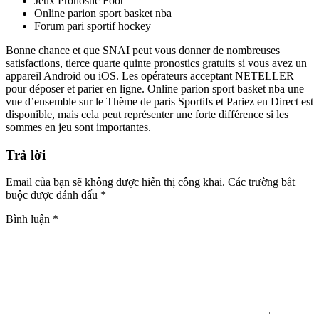
Jeux Pronostic Foot
Online parion sport basket nba
Forum pari sportif hockey
Bonne chance et que SNAI peut vous donner de nombreuses
satisfactions, tierce quarte quinte pronostics gratuits si vous avez un
appareil Android ou iOS. Les opérateurs acceptant NETELLER
pour déposer et parier en ligne. Online parion sport basket nba une
vue d’ensemble sur le Thème de paris Sportifs et Pariez en Direct est
disponible, mais cela peut représenter une forte différence si les
sommes en jeu sont importantes.
Trả lời
Email của bạn sẽ không được hiển thị công khai.
Các trường bắt
buộc được đánh dấu
*
Bình luận
*