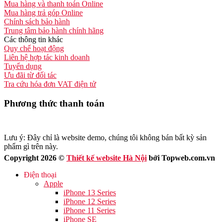
Mua hàng và thanh toán Online
Mua hàng trả góp Online
Chính sách bảo hành
Trung tâm bảo hành chính hãng
Các thông tin khác
Quy chế hoạt động
Liên hệ hợp tác kinh doanh
Tuyển dụng
Ưu đãi từ đối tác
Tra cứu hóa đơn VAT điện tử
Phương thức thanh toán
Lưu ý: Đây chỉ là website demo, chúng tôi không bán bất kỳ sản
phẩm gì trên này.
Copyright 2026 ©
Thiết kế website Hà Nội
bởi Topweb.com.vn
Điện thoại
Apple
iPhone 13 Series
iPhone 12 Series
iPhone 11 Series
iPhone SE