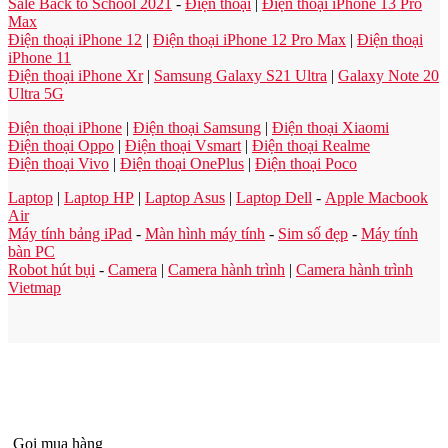
Sale Back to School 2021
-
Điện thoại
|
Điện thoại iPhone 13 Pro
Max
Điện thoại iPhone 12
|
Điện thoại iPhone 12 Pro Max
|
Điện thoại
iPhone 11
Điện thoại iPhone Xr
|
Samsung Galaxy S21 Ultra
|
Galaxy Note 20
Ultra 5G
Điện thoại iPhone
|
Điện thoại Samsung
|
Điện thoại Xiaomi
Điện thoại Oppo
|
Điện thoại Vsmart
|
Điện thoại Realme
Điện thoại Vivo
|
Điện thoại OnePlus
|
Điện thoại Poco
Laptop
|
Laptop HP
|
Laptop Asus
|
Laptop Dell
-
Apple Macbook
Air
Máy tính bảng iPad
-
Màn hình máy tính
-
Sim số đẹp
-
Máy tính
bàn PC
Robot hút bụi
-
Camera
|
Camera hành trình
|
Camera hành trình
Vietmap
Gọi mua hàng