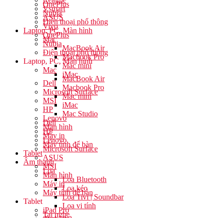
OnePlus
Vsmart
Nubia
ASUS
Điện thoại phổ thông
Vivo
Laptop, PC, Màn hình
OnePlus
Mac
Nubia
MacBook Air
Điện thoại phổ thông
Macbook Pro
Laptop, PC, Màn hình
Mac mini
Mac
iMac
MacBook Air
Dell
Macbook Pro
Microsoft Surface
Mac mini
MSI
iMac
HP
Mac Studio
Lenovo
Dell
Màn hình
HP
Máy in
Lenovo
Máy tính để bàn
Microsoft Surface
Tablet
ASUS
Âm thanh
MSI
Loa
Màn hình
Loa Bluetooth
Máy in
Loa kéo
Máy tính để bàn
Loa Tivi | Soundbar
Tablet
Loa vi tính
iPad Pro
Tai nghe