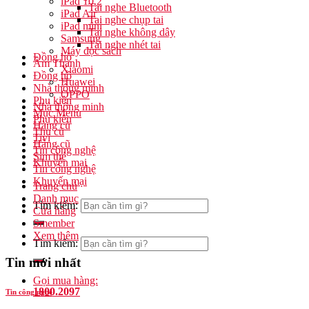
iPad 10.2
Tai nghe Bluetooth
iPad Air
Tai nghe chụp tai
iPad mini
Tai nghe không dây
Samsung
Tai nghe nhét tai
Máy đọc sách
Đồng hồ
Âm Thanh
Xiaomi
Đồng hồ
Huawei
Nhà thông minh
OPPO
Phụ kiện
Nhà thông minh
Mục Menu
Phụ kiện
Hàng cũ
Thu cũ
Tivi
Hàng cũ
Tin công nghệ
Sim thẻ
Khuyến mại
Tin công nghệ
Khuyến mại
Trang chủ
Danh mục
Tìm kiếm:
Cửa hàng
Smember
Xem thêm
Tìm kiếm:
Tin mới nhất
Gọi mua hàng:
1800.2097
Tin công nghệ