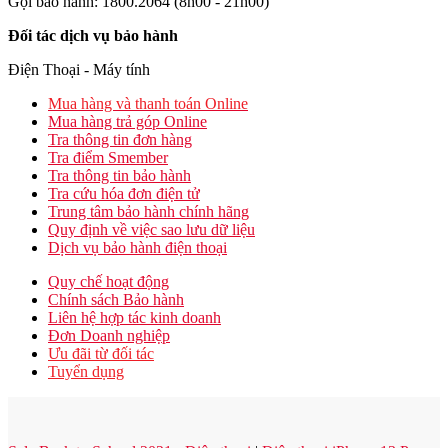
Gọi bảo hành: 1800.2064 (8h00 - 21h00)
Đối tác dịch vụ bảo hành
Điện Thoại - Máy tính
Mua hàng và thanh toán Online
Mua hàng trả góp Online
Tra thông tin đơn hàng
Tra điểm Smember
Tra thông tin bảo hành
Tra cứu hóa đơn điện tử
Trung tâm bảo hành chính hãng
Quy định về việc sao lưu dữ liệu
Dịch vụ bảo hành điện thoại
Quy chế hoạt động
Chính sách Bảo hành
Liên hệ hợp tác kinh doanh
Đơn Doanh nghiệp
Ưu đãi từ đối tác
Tuyển dụng