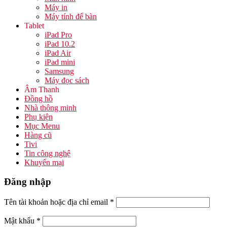
Máy in
Máy tính để bàn
Tablet
iPad Pro
iPad 10.2
iPad Air
iPad mini
Samsung
Máy đọc sách
Âm Thanh
Đồng hồ
Nhà thông minh
Phụ kiện
Mục Menu
Hàng cũ
Tivi
Tin công nghệ
Khuyến mại
Đăng nhập
Tên tài khoản hoặc địa chỉ email
*
Mật khẩu
*