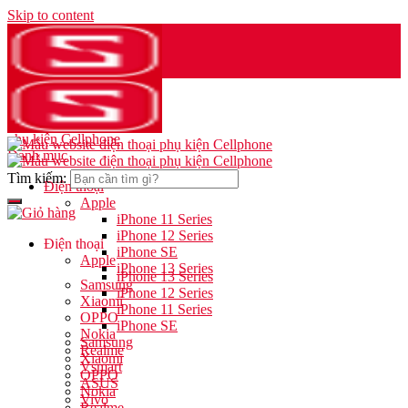
Skip to content
Danh mục
Tìm kiếm:
Điện thoại
Apple
iPhone 11 Series
iPhone 12 Series
Điện thoại
iPhone SE
Apple
iPhone 13 Series
iPhone 13 Series
Samsung
iPhone 12 Series
Xiaomi
iPhone 11 Series
OPPO
iPhone SE
Nokia
Samsung
Realme
Xiaomi
Vsmart
OPPO
ASUS
Nokia
Vivo
Realme