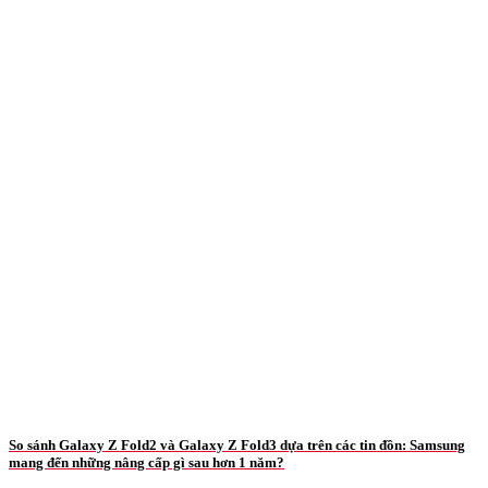
So sánh Galaxy Z Fold2 và Galaxy Z Fold3 dựa trên các tin đồn: Samsung
mang đến những nâng cấp gì sau hơn 1 năm?