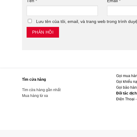
Tên
*
Email
*
Lưu tên của tôi, email, và trang web trong trình duyệ
Gọi mua hàn
Tìm cửa hàng
Gọi khiếu nạ
Gọi bảo hàn
Tìm cửa hàng gần nhất
Đối tác dịc
Mua hàng từ xa
Điện Thoại -