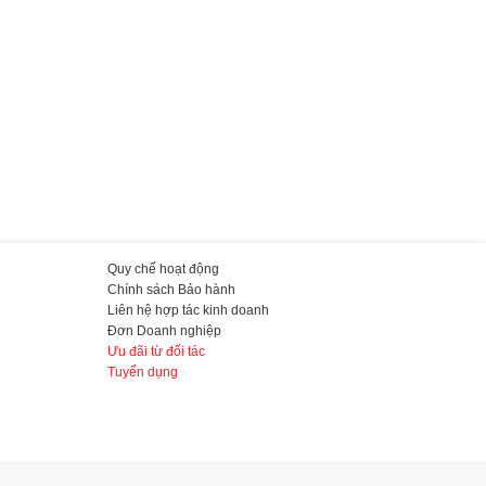
Quy chế hoạt động
Chính sách Bảo hành
Liên hệ hợp tác kinh doanh
Đơn Doanh nghiệp
Ưu đãi từ đối tác
Tuyển dụng