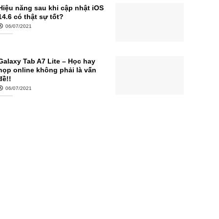
Hiệu năng sau khi cập nhật iOS
14.6 có thật sự tốt?
06/07/2021
Galaxy Tab A7 Lite – Học hay
họp online không phải là vấn
đề!!
06/07/2021