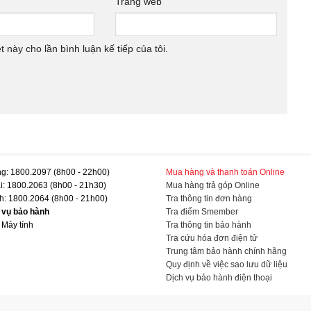
Trang web
t này cho lần bình luận kế tiếp của tôi.
g: 1800.2097 (8h00 - 22h00)
Mua hàng và thanh toán Online
i: 1800.2063 (8h00 - 21h30)
Mua hàng trả góp Online
h: 1800.2064 (8h00 - 21h00)
Tra thông tin đơn hàng
h vụ bảo hành
Tra điểm Smember
 Máy tính
Tra thông tin bảo hành
Tra cứu hóa đơn điện tử
Trung tâm bảo hành chính hãng
Quy định về việc sao lưu dữ liệu
Dịch vụ bảo hành điện thoại